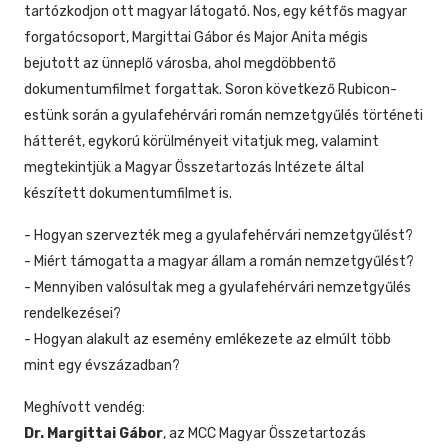
tartózkodjon ott magyar látogató. Nos, egy kétfős magyar
forgatócsoport, Margittai Gábor és Major Anita mégis
bejutott az ünneplő városba, ahol megdöbbentő
dokumentumfilmet forgattak. Soron következő Rubicon-
estünk során a gyulafehérvári román nemzetgyűlés történeti
hátterét, egykorú körülményeit vitatjuk meg, valamint
megtekintjük a Magyar Összetartozás Intézete által
készített dokumentumfilmet is.
- Hogyan szervezték meg a gyulafehérvári nemzetgyűlést?
- Miért támogatta a magyar állam a román nemzetgyűlést?
- Mennyiben valósultak meg a gyulafehérvári nemzetgyűlés
rendelkezései?
- Hogyan alakult az esemény emlékezete az elmúlt több
mint egy évszázadban?
Meghívott vendég:
Dr. Margittai Gábor
, az MCC Magyar Összetartozás