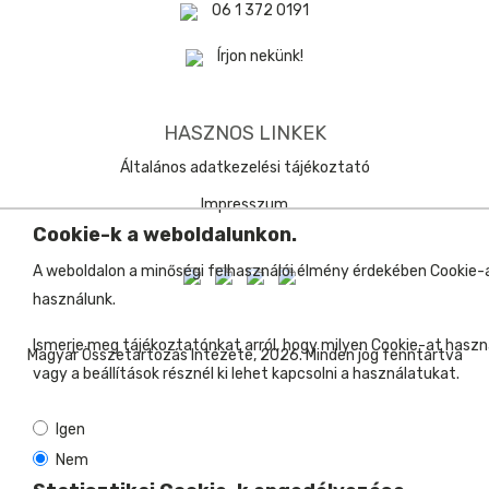
06 1 372 0191
Írjon nekünk!
HASZNOS LINKEK
Általános adatkezelési tájékoztató
Impresszum
Cookie-k a weboldalunkon.
A weboldalon a minőségi felhasználói élmény érdekében Cookie-
használunk.
Ismerje meg tájékoztatónkat arról, hogy milyen Cookie-at haszn
Magyar Összetartozás Intézete, 2026. Minden jog fenntartva
vagy a beállítások résznél ki lehet kapcsolni a használatukat.
Igen
Nem