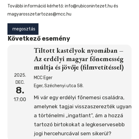
További információ kérhető: info@rubiconintezet.hu és
magyarosszetartozas@mcc.hu
megosztás
Következő esemény
Tiltott kastélyok nyomában –
Az erdélyi magyar főnemesség
múltja és jövője (filmvetítéssel)
2025.
MCC Eger
DEC.
Eger, Széchenyi utca 58.
8.
Mi vár egy erdélyi főnemesi családra,
17:00
amelynek tagjai visszaszerezték ugyan
a történelmi „ingatlant”, ám a hozzá
tartozó birtokokat a legkeservesebb
jogi hercehurcával sem sikerül?