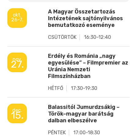
A Magyar Összetartozás
okt.
Intézetének sajtónyilvános
26-7.
bemutatkozó eseménye
CSÜTÖRTÖK
16:30-12:40
Erdély és Románia „nagy
nov.
27.
egyesülése” – Filmpremier az
Uránia Nemzeti
Filmszínházban
HÉTFŐ
17:30-19:30
Balassitól Jumurdzsákig –
dec.
15.
Török–magyar barátság
dalban elbeszélve
PÉNTEK
17:00-18:30