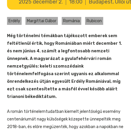
2025 december 2.
18:00
Budapest, Üllői út
Erdély
Margittai Gábor
Románia
Rubicon
Még történelmi témákban tájékozott emberek sem
feltétlenül értik, hogy Romániában miért december 1.
és nem június 4. számít a legfontosabb nemzeti
ünnepnek. A magyarázat a gyulafehérvári román
nemzetgyűlés: keleti szomszédaink
történelemfelfogása szerint ugyanis ez alkalommal
önrendelkezés útján egyesült Erdély Romániával, míg
ezt csak szentesítette a másfél évvel később aláírt
trianoni békediktátum.
A román történelemtudatban kiemelt jelentőségű esemény
centenáriumát nagy külsőségek közepette ünnepelték meg
2018-ban, és előre megüzenték, hogy azokban a napokban ne