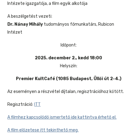
Intézete igazgatója, a film egyik alkotója
A beszélgetést vezeti:
Dr. Nánay Mihály
tudományos főmunkatárs, Rubicon
Intézet
Időpont:
2025. december 2., kedd 18:00
Helyszín:
Premier KultCafé (1085 Budapest, Üllői út 2-4.)
Az eseményen a részvétel díjtalan, regisztrációhoz kötött.
Regisztráció:
ITT
A filmhez kapcsolódó ismertető ide kattintva érhető el.
A film előzetese itt tekinthető meg.