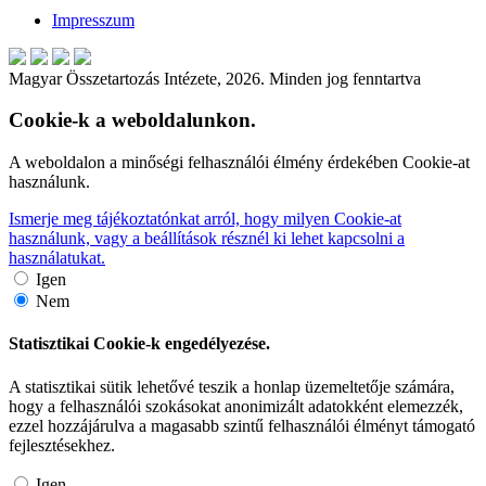
Impresszum
Magyar Összetartozás Intézete, 2026. Minden jog fenntartva
Cookie-k a weboldalunkon.
A weboldalon a minőségi felhasználói élmény érdekében Cookie-at
használunk.
Ismerje meg tájékoztatónkat arról, hogy milyen Cookie-at
használunk, vagy a beállítások résznél ki lehet kapcsolni a
használatukat.
Igen
Nem
Statisztikai Cookie-k engedélyezése.
A statisztikai sütik lehetővé teszik a honlap üzemeltetője számára,
hogy a felhasználói szokásokat anonimizált adatokként elemezzék,
ezzel hozzájárulva a magasabb szintű felhasználói élményt támogató
fejlesztésekhez.
Igen