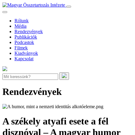
Rólunk
Média
Rendezvények
Publikációk
Podcastok
Filmek
Kiadványok
Kapcsolat
Rendezvények
A székely atyafi esete a fél
disznóval – A magyar humor