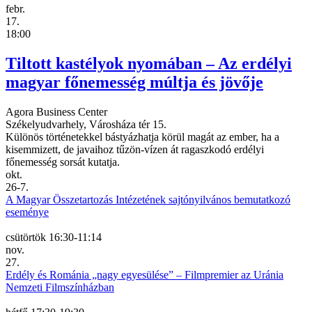
febr.
17.
18:00
Tiltott kastélyok nyomában – Az erdélyi
magyar főnemesség múltja és jövője
Agora Business Center
Székelyudvarhely, Városháza tér 15.
Különös történetekkel bástyázhatja körül magát az ember, ha a
kisemmizett, de javaihoz tűzön-vízen át ragaszkodó erdélyi
főnemesség sorsát kutatja.
okt.
26-7.
A Magyar Összetartozás Intézetének sajtónyilvános bemutatkozó
eseménye
csütörtök
16:30-11:14
nov.
27.
Erdély és Románia „nagy egyesülése” – Filmpremier az Uránia
Nemzeti Filmszínházban