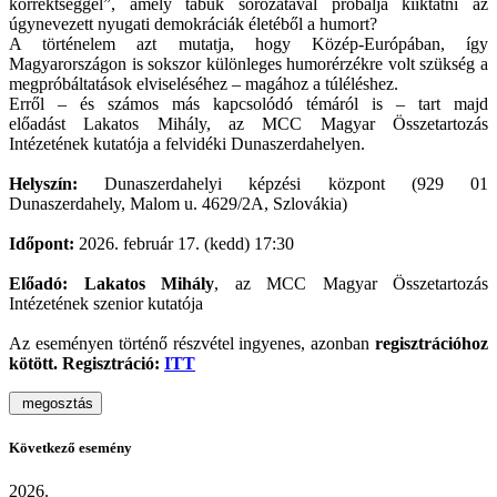
korrektséggel”, amely tabuk sorozatával próbálja kiiktatni az
úgynevezett nyugati demokráciák életéből a humort?
A történelem azt mutatja, hogy Közép-Európában, így
Magyarországon is sokszor különleges humorérzékre volt szükség a
megpróbáltatások elviseléséhez – magához a túléléshez.
Erről – és számos más kapcsolódó témáról is – tart majd
előadást Lakatos Mihály, az MCC Magyar Összetartozás
Intézetének kutatója a felvidéki Dunaszerdahelyen.
Helyszín:
Dunaszerdahelyi képzési központ
(929 01
Dunaszerdahely, Malom u. 4629/2A, Szlovákia)
Időpont:
2026. február 17. (kedd) 17:30
Előadó: Lakatos Mihály
, az MCC Magyar Összetartozás
Intézetének szenior kutatója
Az eseményen történő részvétel ingyenes, azonban
regisztrációhoz
kötött. Regisztráció:
ITT
megosztás
Következő esemény
2026.