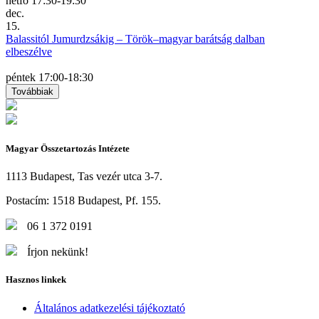
hétfő
17:30-19:30
dec.
15.
Balassitól Jumurdzsákig – Török–magyar barátság dalban
elbeszélve
péntek
17:00-18:30
Továbbiak
Magyar Összetartozás Intézete
1113 Budapest, Tas vezér utca 3-7.
Postacím: 1518 Budapest, Pf. 155.
06 1 372 0191
Írjon nekünk!
Hasznos linkek
Általános adatkezelési tájékoztató