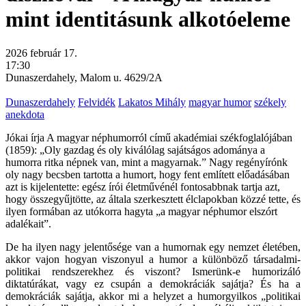
mint identitásunk alkotóeleme
2026 február 17.
17:30
Dunaszerdahely, Malom u. 4629/2A
Dunaszerdahely
Felvidék
Lakatos Mihály
magyar humor
székely
anekdota
Jókai írja A magyar néphumorról című akadémiai székfoglalójában
(1859): „Oly gazdag és oly kiválólag sajátságos adománya a
humorra ritka népnek van, mint a magyarnak.” Nagy regényírónk
oly nagy becsben tartotta a humort, hogy fent említett előadásában
azt is kijelentette: egész írói életművénél fontosabbnak tartja azt,
hogy összegyűjtötte, az általa szerkesztett élclapokban közzé tette, és
ilyen formában az utókorra hagyta „a magyar néphumor elszórt
adalékait”.
De ha ilyen nagy jelentősége van a humornak egy nemzet életében,
akkor vajon hogyan viszonyul a humor a különböző társadalmi-
politikai rendszerekhez és viszont? Ismerünk-e humorizáló
diktatúrákat, vagy ez csupán a demokráciák sajátja? És ha a
demokráciák sajátja, akkor mi a helyzet a humorgyilkos „politikai