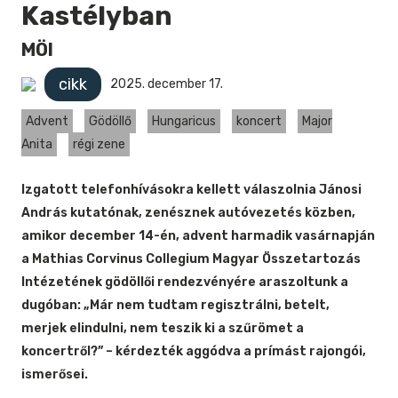
Kastélyban
MÖI
cikk
2025. december 17.
Advent
Gödöllő
Hungaricus
koncert
Major
Anita
régi zene
Izgatott telefonhívásokra kellett válaszolnia Jánosi
András kutatónak, zenésznek autóvezetés közben,
amikor december 14-én, advent harmadik vasárnapján
a Mathias Corvinus Collegium Magyar Összetartozás
Intézetének gödöllői rendezvényére araszoltunk a
dugóban: „Már nem tudtam regisztrálni, betelt,
merjek elindulni, nem teszik ki a szűrömet a
koncertről?” – kérdezték aggódva a prímást rajongói,
ismerősei.