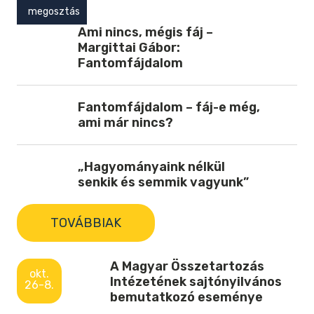
megosztás
Ami nincs, mégis fáj –
Margittai Gábor:
Fantomfájdalom
Fantomfájdalom – fáj-e még,
ami már nincs?
„Hagyományaink nélkül
senkik és semmik vagyunk”
TOVÁBBIAK
A Magyar Összetartozás
okt.
Intézetének sajtónyilvános
26-8.
bemutatkozó eseménye