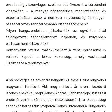
évszázadig viszonylagos szélcsendet élvezett a történelmi
viharokban – a magyar népzenekincs megőrzésében és
exportálásában, azaz a nemzeti folytonosság és magyar
összetartozás fenntartásában, kiterjesztésében?
Milyen hangszerelésben játszhatták az együttes által
feldolgozott táncdallamokat hajdanán, és milyenben
biztosan nem játszották?
Reményeink szerint mások mellett a fenti kérdésekre is
választ kapott a lelkes közönség, amely vastapssal
jutalmazta a rendezvényt.
A műsor végét az adventre hangoltuk Balassi Bálint lengyelről
magyarral fordított Áldj meg minket, Úr Isten… kezdetű
istenes énekével, majd Jánosi András újabb meglepő kutatási
eredményeiről számolt be; illusztrációként a Szepességi
táncokat hallhattuk Szapolyai János udvarából a Hungaricus