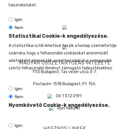
használatukat.
Igen
Nem
Statisztikai Cookie-k engedélyezése.
A statisztikai sütik lehetővé teszik a honlap üzemeltetője
számára, hogy a felhasználói szokásokat anonimizált
adatokként elemezzék, ezzel hozzájárulva a magasabb
MAGYAR ÖSSZETARTOZÁS INTÉZETE
szintű felhasználói élményt támogató fejlesztésekhez.
1113 Budapest, Tas vezér utca 3-7.
Postacím: 1518 Budapest, Pf. 155.
Igen
06 1 372 0191
Nem
Nyomkövető Cookie-k engedélyezése.
Írjon nekünk!
Igen
HASZNOS LINKEK