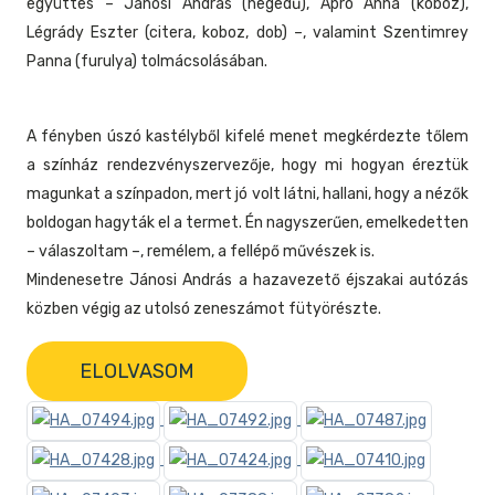
együttes – Jánosi András (hegedű), Apró Anna (koboz),
Légrády Eszter (citera, koboz, dob) –, valamint Szentimrey
Panna (furulya) tolmácsolásában.
A fényben úszó kastélyből kifelé menet megkérdezte tőlem
a színház rendezvényszervezője, hogy mi hogyan éreztük
magunkat a színpadon, mert jó volt látni, hallani, hogy a nézők
boldogan hagyták el a termet. Én nagyszerűen, emelkedetten
– válaszoltam –, remélem, a fellépő művészek is.
Mindenesetre Jánosi András a hazavezető éjszakai autózás
közben végig az utolsó zeneszámot fütyörészte.
ELOLVASOM