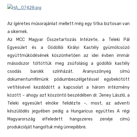
Az ígéretes műsorajánlat mellett még egy titka biztosan van
a sikernek.
Az MCC Magyar Összetartozás Intézete, a Teleki Pál
Egyesület és a Gödöllői Királyi Kastély gyümölcsöző
együttműködésének köszönhetően az idei évben immár
másodszor töltöttük meg zsúfolásig a gödöllői kastély
csodás barokk színházát. Aranyszőnyeg című
dokumentumfilmünk pódiumbeszélgetéssel egybekötött
vetítésével kezdődött a kapcsolat a három intézmény
között – ahogy azt köszöntő beszédében dr. Jeney László, a
Teleki egyesület elnöke felidézte –, most, az adventi
készülődés jegyében pedig a Hungaricus együttes A régi
Magyarország elfeledett hangszeres zenéje című
produkcióját hangoltuk még ünnepibbre.