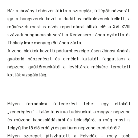
Bár a járvány többször átírta a szereplők, fellépők névsorát,
így a hangszerek közül a dudát is nélkülöznünk kellett, a
művészek most is nívós repertoárral álltak elő: a XVI–XVIII.
századi hungaricusok sorát a Kedvesem tánca nyitotta és
Thököly Imre menyegzői tánca zárta.
A zenei blokkok közötti pódiumbeszélgetésen Jánosi András
gyakorló népzenészt és elméleti kutatót faggattam a
népzenei gyűjtőmunkától a levéltárak mélyére temetett
kották vizsgálatáig.
Milyen forradalmi felfedezést tehet egy eltökélt
„zenerégész” – talán át is írva tudásunkat a magyar népzene
és műzene kapcsolódásáról és bölcsőjéről, a még most is
felgyűjthető élő erdélyi és partiumi népzene eredetéről?
Milyen szerepet játszhatott a Felvidék – mely több