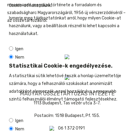
mesemondó megrázó története a forradalom és
Cookie-at használunk.
szabadságharc Magyarországáról, 1956 új vérszerződéséről –
Ismerje meg tájékoztatónkat arról, hogy milyen Cookie-at
az összetartozásról.
használunk, vagy a beállítások résznél ki lehet kapcsolni a
használatukat.
Igen
Nem
Statisztikai Cookie-k engedélyezése.
A statisztikai sütik lehetővé teszik a honlap üzemeltetője
számára, hogy a felhasználói szokásokat anonimizált
adatokként elemezzék, ezzel hozzájárulva a magasabb
MAGYAR ÖSSZETARTOZÁS INTÉZETE
szintű felhasználói élményt támogató fejlesztésekhez.
1113 Budapest, Tas vezér utca 3-7.
Postacím: 1518 Budapest, Pf. 155.
Igen
06 1 372 0191
Nem