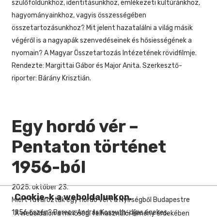
szülőföldünkhöz, identitásunkhoz, emlékezeti kultúránkhoz,
hagyományainkhoz, vagyis összességében
összetartozásunkhoz? Mit jelent hazatalálni a világ másik
végéről is a nagyapák szenvedéseinek és hősiességének a
nyomain? A Magyar Összetartozás Intézetének rövidfilmje.
Rendezte: Margittai Gábor és Major Anita. Szerkesztő-
riporter: Bárány Krisztián.
Egy hordó vér –
Pentaton történet
1956-ból
2025. október 23.
Cookie-k a weboldalunkon.
Miért fuvaroztak egy hordó vért a Nyírségből Budapestre
1956 őszén? Berecz András Kossuth-díjas énekes,
A weboldalon a minőségi felhasználói élmény érdekében