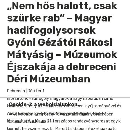
„Nem hős halott, csak
szürke rab” – Magyar
hadifogolysorsok
Gyóni Gézától Rákosi
Mátyásig – Múzeumok
Éjszakája a debreceni
Déri Múzeumban
Debrecen
|
Déri tér 1.
Intézetünk Hadifogoly magyarok a nagy háborúban című
Cookie-k a weboldalunkon.
kiállítása, amely a Déri Múzeum debreceni gyűjteményével és
Antal Péter műgyűjtő festményeivel kiegészítve
A weboldalon a minőségi felhasználói élmény érdekében
látogatható, a június 21-i országos rendezvénysorozat egyik
Cookie-at használunk.
kiemelt helyszíne lesz. Dr. Margittai Gábor intézetigazgató