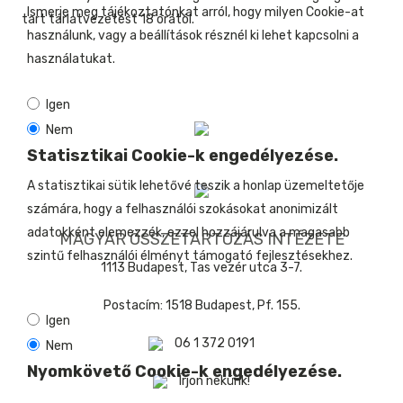
Ismerje meg tájékoztatónkat arról, hogy milyen Cookie-at
tart tárlatvezetést 18 órától.
használunk, vagy a beállítások résznél ki lehet kapcsolni a
használatukat.
Igen
Nem
Statisztikai Cookie-k engedélyezése.
A statisztikai sütik lehetővé teszik a honlap üzemeltetője
számára, hogy a felhasználói szokásokat anonimizált
adatokként elemezzék, ezzel hozzájárulva a magasabb
MAGYAR ÖSSZETARTOZÁS INTÉZETE
szintű felhasználói élményt támogató fejlesztésekhez.
1113 Budapest, Tas vezér utca 3-7.
Postacím: 1518 Budapest, Pf. 155.
Igen
06 1 372 0191
Nem
Nyomkövető Cookie-k engedélyezése.
Írjon nekünk!