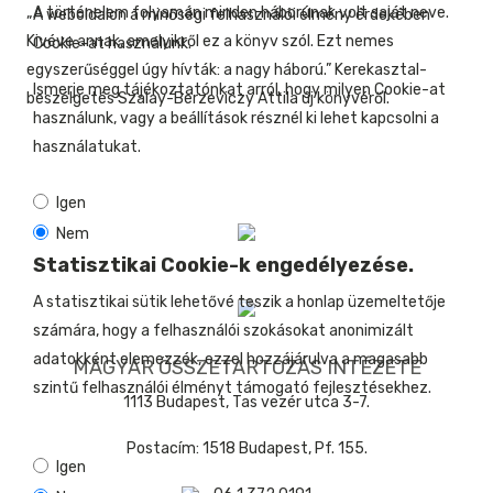
„A történelem folyamán minden háborúnak volt saját neve.
A weboldalon a minőségi felhasználói élmény érdekében
Kivéve annak, amelyikről ez a könyv szól. Ezt nemes
Cookie-at használunk.
egyszerűséggel úgy hívták: a nagy háború.” Kerekasztal-
Ismerje meg tájékoztatónkat arról, hogy milyen Cookie-at
beszélgetés Szalay-Berzeviczy Attila új könyvéről.
használunk, vagy a beállítások résznél ki lehet kapcsolni a
használatukat.
Igen
Nem
Statisztikai Cookie-k engedélyezése.
A statisztikai sütik lehetővé teszik a honlap üzemeltetője
számára, hogy a felhasználói szokásokat anonimizált
adatokként elemezzék, ezzel hozzájárulva a magasabb
MAGYAR ÖSSZETARTOZÁS INTÉZETE
szintű felhasználói élményt támogató fejlesztésekhez.
1113 Budapest, Tas vezér utca 3-7.
Postacím: 1518 Budapest, Pf. 155.
Igen