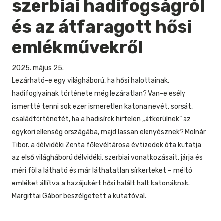
szerbiai hadifogságról
és az átfaragott hősi
emlékművekről
2025. május 25.
Lezárható-e egy világháború, ha hősi halottainak,
hadifoglyainak története még lezáratlan? Van-e esély
ismertté tenni sok ezer ismeretlen katona nevét, sorsát,
családtörténetét, ha a hadisírok hirtelen „átkerülnek” az
egykori ellenség országába, majd lassan elenyésznek? Molnár
Tibor, a délvidéki Zenta főlevéltárosa évtizedek óta kutatja
az első világháború délvidéki, szerbiai vonatkozásait, járja és
méri föl a látható és már láthatatlan sírkerteket – méltó
emléket állítva a hazájukért hősi halált halt katonáknak.
Margittai Gábor beszélgetett a kutatóval.