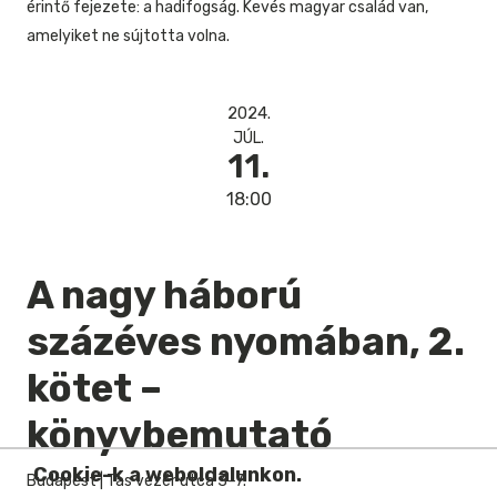
érintő fejezete: a hadifogság. Kevés magyar család van,
amelyiket ne sújtotta volna.
2024.
JÚL.
11.
18:00
A nagy háború
százéves nyomában, 2.
kötet –
könyvbemutató
Cookie-k a weboldalunkon.
Budapest
|
Tas vezér utca 3–7.