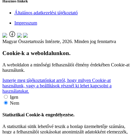
Hasznos linkek
Általános adatkezelési tájékoztató
Impresszum
Magyar Összetartozás Intézete, 2026. Minden jog fenntartva
Cookie-k a weboldalunkon.
A weboldalon a minőségi felhasználói élmény érdekében Cookie-at
használunk.
Ismerje meg tájékoztatónkat arról, hogy milyen Cookie-at
használunk, vagy a beállítások résznél ki lehet kapcsolni a
használatukat.
Igen
Nem
Statisztikai Cookie-k engedélyezése.
A statisztikai sütik lehetővé teszik a honlap üzemeltetője számára,
hogy a felhasználói szokásokat anonimizált adatokként elemezzék,