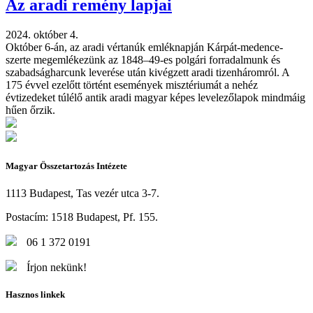
Az aradi remény lapjai
2024. október 4.
Október 6-án, az aradi vértanúk emléknapján Kárpát-medence-
szerte megemlékezünk az 1848–49-es polgári forradalmunk és
szabadságharcunk leverése után kivégzett aradi tizenháromról. A
175 évvel ezelőtt történt események misztériumát a nehéz
évtizedeket túlélő antik aradi magyar képes levelezőlapok mindmáig
hűen őrzik.
Magyar Összetartozás Intézete
1113 Budapest, Tas vezér utca 3-7.
Postacím: 1518 Budapest, Pf. 155.
06 1 372 0191
Írjon nekünk!
Hasznos linkek