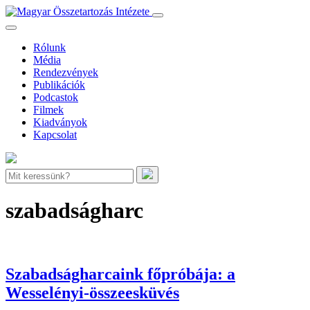
Rólunk
Média
Rendezvények
Publikációk
Podcastok
Filmek
Kiadványok
Kapcsolat
szabadságharc
Szabadságharcaink főpróbája: a
Wesselényi-összeesküvés