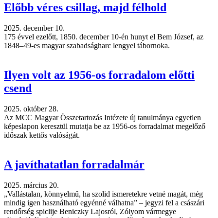
Előbb véres csillag, majd félhold
2025. december 10.
175 évvel ezelőtt, 1850. december 10-én hunyt el Bem József, az
1848–49-es magyar szabadságharc lengyel tábornoka.
Ilyen volt az 1956-os forradalom előtti
csend
2025. október 28.
Az MCC Magyar Összetartozás Intézete új tanulmánya egyetlen
képeslapon keresztül mutatja be az 1956-os forradalmat megelőző
időszak kettős valóságát.
A javíthatatlan forradalmár
2025. március 20.
„Vallástalan, könnyelmű, ha szolid ismeretekre vetné magát, még
mindig igen használható egyénné válhatna” – jegyzi fel a császári
rendőrség spiclije Beniczky Lajosról, Zólyom vármegye