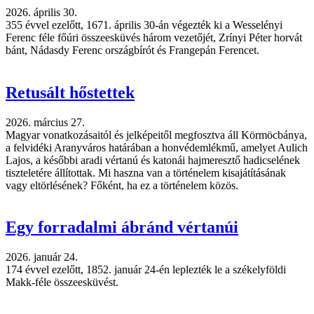
2026. április 30.
355 évvel ezelőtt, 1671. április 30-án végezték ki a Wesselényi
Ferenc féle főúri összeesküvés három vezetőjét, Zrínyi Péter horvát
bánt, Nádasdy Ferenc országbírót és Frangepán Ferencet.
Retusált hőstettek
2026. március 27.
Magyar vonatkozásaitól és jelképeitől megfosztva áll Körmöcbánya,
a felvidéki Aranyváros határában a honvédemlékmű, amelyet Aulich
Lajos, a későbbi aradi vértanú és katonái hajmeresztő hadicselének
tiszteletére állítottak. Mi haszna van a történelem kisajátításának
vagy eltörlésének? Főként, ha ez a történelem közös.
Egy forradalmi ábránd vértanúi
2026. január 24.
174 évvel ezelőtt, 1852. január 24-én leplezték le a székelyföldi
Makk-féle összeesküvést.