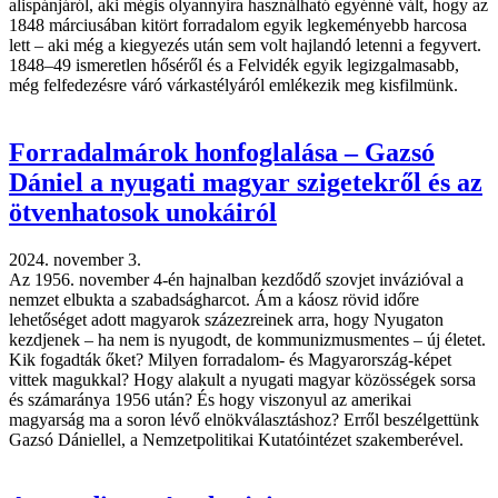
alispánjáról, aki mégis olyannyira használható egyénné vált, hogy az
1848 márciusában kitört forradalom egyik legkeményebb harcosa
lett – aki még a kiegyezés után sem volt hajlandó letenni a fegyvert.
1848–49 ismeretlen hőséről és a Felvidék egyik legizgalmasabb,
még felfedezésre váró várkastélyáról emlékezik meg kisfilmünk.
Forradalmárok honfoglalása – Gazsó
Dániel a nyugati magyar szigetekről és az
ötvenhatosok unokáiról
2024. november 3.
Az 1956. november 4-én hajnalban kezdődő szovjet invázióval a
nemzet elbukta a szabadságharcot. Ám a káosz rövid időre
lehetőséget adott magyarok százezreinek arra, hogy Nyugaton
kezdjenek – ha nem is nyugodt, de kommunizmusmentes – új életet.
Kik fogadták őket? Milyen forradalom- és Magyarország-képet
vittek magukkal? Hogy alakult a nyugati magyar közösségek sorsa
és számaránya 1956 után? És hogy viszonyul az amerikai
magyarság ma a soron lévő elnökválasztáshoz? Erről beszélgettünk
Gazsó Dániellel, a Nemzetpolitikai Kutatóintézet szakemberével.