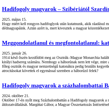
Hadifogoly magyarok – Szibériától Szardí
2025. május 15.
Hogy miért kell rongyos hadifoglyok után kutatnunk, akik ráadásul m
dédnagyapáink. Aztán azért is, mert kivesztek a magyar közemlékezetb
Meggondolatlanul és megfontolatlanul: kata
2025. január 26.
1914 késő őszén kezdődött meg az Osztrák–Magyar Monarchia haláltán
királyi hadsereg számára. Nemhogy a háborúnak nem lett vége, mire a 
főleg osztrák és magyar nemzetiségű katonákra pedig brutális kegyetle
atrocitásokat követtek el egymással szemben a háborúzó felek?
Hadifogoly magyarok a százhalombattai B
2024. október 21.
Október 17-én nyílt meg Százhalombattán a Hadifogoly magyarok a na
áldozatvállalását. Margittai Gábor, a Magyar Összetartozás Intézetének