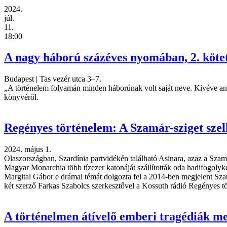
2024.
júl.
11.
18:00
A nagy háború százéves nyomában, 2. köte
Budapest
|
Tas vezér utca 3–7.
„A történelem folyamán minden háborúnak volt saját neve. Kivéve ann
könyvéről.
Regényes történelem: A Szamár-sziget sze
2024. május 1.
Olaszországban, Szardínia partvidékén található Asinara, azaz a Szam
Magyar Monarchia több tízezer katonáját szállították oda hadifogolyk
Margitai Gábor e drámai témát dolgozta fel a 2014-ben megjelent Sza
két szerző Farkas Szabolcs szerkesztővel a Kossuth rádió Regényes 
A történelmen átívelő emberi tragédiák me