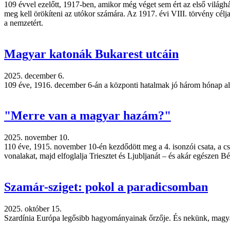
109 évvel ezelőtt, 1917-ben, amikor még véget sem ért az első világhá
meg kell örökíteni az utókor számára. Az 1917. évi VIII. törvény célja
a nemzetért.
Magyar katonák Bukarest utcáin
2025. december 6.
109 éve, 1916. december 6-án a központi hatalmak jó három hónap alat
"Merre van a magyar hazám?"
2025. november 10.
110 éve, 1915. november 10-én kezdődött meg a 4. isonzói csata, a cs
vonalakat, majd elfoglalja Triesztet és Ljubljanát – és akár egészen 
Szamár-sziget: pokol a paradicsomban
2025. október 15.
Szardínia Európa legősibb hagyományainak őrzője. És nekünk, magya