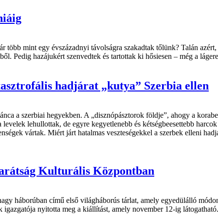
niáig
ár több mint egy évszázadnyi távolságra szakadtak tőlünk? Talán azért
ől. Pedig hazájukért szenvedtek és tartottak ki hősiesen – még a lágere
sztrofális hadjárat „kutya” Szerbia ellen
ca a szerbiai hegyekben. A „disznópásztorok földje”, ahogy a korabeli
levelek lehullottak, de egyre kegyetlenebb és kétségbeesettebb harcok 
nségek vártak. Miért járt hatalmas veszteségekkel a szerbek elleni hadj
arátság Kulturális Központban
gy háborúban című első világháborús tárlat, amely egyedülálló módon 
 igazgatója nyitotta meg a kiállítást, amely november 12-ig látogatható