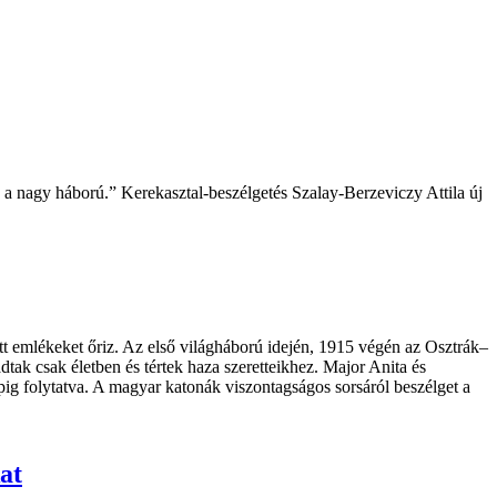
a nagy háború.” Kerekasztal-beszélgetés Szalay-Berzeviczy Attila új
tt emlékeket őriz. Az első világháború idején, 1915 végén az Osztrák–
ak csak életben és tértek haza szeretteikhez. Major Anita és
ig folytatva. A magyar katonák viszontagságos sorsáról beszélget a
at