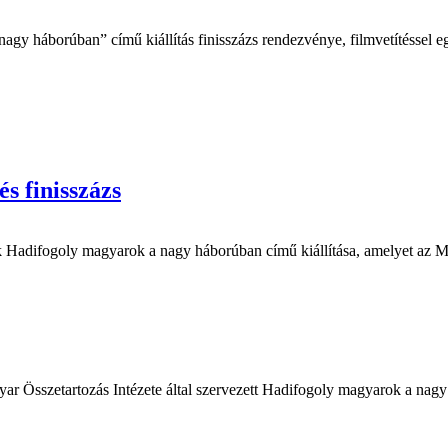
a nagy háborúban” című kiállítás finisszázs rendezvénye, filmvetítésse
és finisszázs
nk Hadifogoly magyarok a nagy háborúban című kiállítása, amelyet az M
ar Összetartozás Intézete által szervezett Hadifogoly magyarok a nagy 