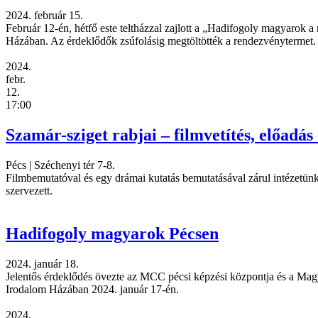
2024. február 15.
Február 12-én, hétfő este teltházzal zajlott a „Hadifogoly magyarok 
Házában. Az érdeklődők zsúfolásig megtöltötték a rendezvénytermet.
2024.
febr.
12.
17:00
Szamár-sziget rabjai – filmvetítés, előadás 
Pécs
|
Széchenyi tér 7-8.
Filmbemutatóval és egy drámai kutatás bemutatásával zárul intézetü
szervezett.
Hadifogoly magyarok Pécsen
2024. január 18.
Jelentős érdeklődés övezte az MCC pécsi képzési központja és a Magy
Irodalom Házában 2024. január 17-én.
2024.