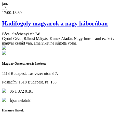
jan.
17.
17:00-18:30
Hadifogoly magyarok a nagy háborúban
Pécs
|
Széchenyi tér 7-8.
Gyóni Géza, Rákosi Mátyás, Kuncz Aladár, Nagy Imre – ami ezeket a n
magyar család van, amelyiket ne sújtotta volna.
Magyar Összetartozás Intézete
1113 Budapest, Tas vezér utca 3-7.
Postacím: 1518 Budapest, Pf. 155.
06 1 372 0191
Írjon nekünk!
Hasznos linkek