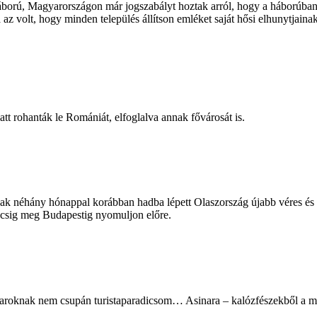
ború, Magyarországon már jogszabályt hoztak arról, hogy a háborúban el
 az volt, hogy minden település állítson emléket saját hősi elhunytjaina
t rohanták le Romániát, elfoglalva annak fővárosát is.
ak néhány hónappal korábban hadba lépett Olaszország újabb véres és h
Bécsig meg Budapestig nyomuljon előre.
roknak nem csupán turistaparadicsom… Asinara – kalózfészekből a maf