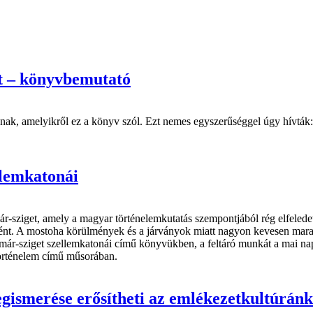
t – könyvbemutató
ak, amelyikről ez a könyv szól. Ezt nemes egyszerűséggel úgy hívták: 
llemkatonái
ár-sziget, amely a magyar történelemkutatás szempontjából rég elfelede
ént. A mostoha körülmények és a járványok miatt nagyon kevesen maradt
már-sziget szellemkatonái című könyvükben, a feltáró munkát a mai nap
történelem című műsorában.
gismerése erősítheti az emlékezetkultúránk