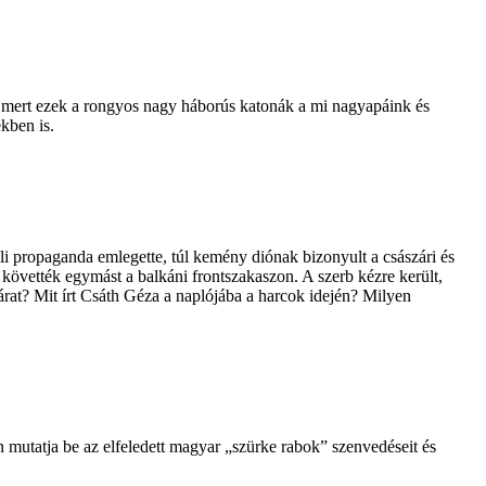
, mert ezek a rongyos nagy háborús katonák a mi nagyapáink és
kben is.
 propaganda emlegette, túl kemény diónak bizonyult a császári és
követték egymást a balkáni frontszakaszon. A szerb kézre került,
árat? Mit írt Csáth Géza a naplójába a harcok idején? Milyen
mutatja be az elfeledett magyar „szürke rabok” szenvedéseit és
.