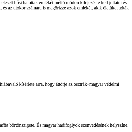
esett hősi halottak emlékét méltó módon kifejezésre kell juttatni és
k, és az utókor számára is megőrizze azok emlékét, akik életüket adták
iábavaló kísérlete arra, hogy áttörje az osztrák–magyar védelmi
fia börtönszigete. És magyar hadifoglyok szenvedésének helyszíne.