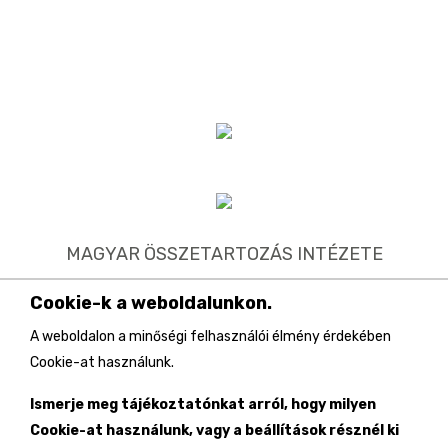
MAGYAR ÖSSZETARTOZÁS INTÉZETE
1113 Budapest, Tas vezér utca 3-7.
Cookie-k a weboldalunkon.
Postacím: 1518 Budapest, Pf. 155.
A weboldalon a minőségi felhasználói élmény érdekében
Cookie-at használunk.
06 1 372 0191
Ismerje meg tájékoztatónkat arról, hogy milyen
Írjon nekünk!
Cookie-at használunk, vagy a beállítások résznél ki