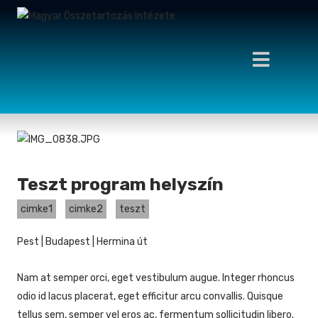
Teszt program helyszín
cimke1
cimke2
teszt
Pest
|
Budapest
|
Hermina út
Nam at semper orci, eget vestibulum augue. Integer rhoncus
odio id lacus placerat, eget efficitur arcu convallis. Quisque
tellus sem, semper vel eros ac, fermentum sollicitudin libero.