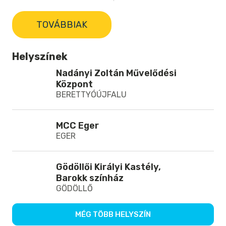
TOVÁBBIAK
Helyszínek
Nadányi Zoltán Művelődési
Központ
BERETTYÓÚJFALU
MCC Eger
EGER
Gödöllői Királyi Kastély,
Barokk színház
GÖDÖLLŐ
MÉG TÖBB HELYSZÍN