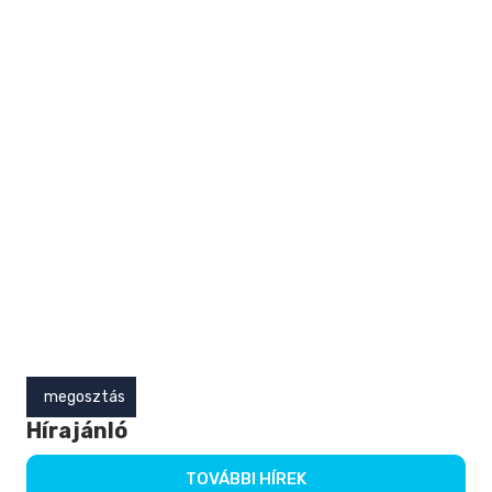
premium bootstrap themes
megosztás
Hírajánló
TOVÁBBI HÍREK