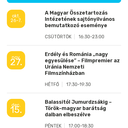
A Magyar Összetartozás
okt.
Intézetének sajtónyilvános
26-7.
bemutatkozó eseménye
CSÜTÖRTÖK
16:30-23:00
Erdély és Románia „nagy
nov.
27.
egyesülése” – Filmpremier az
Uránia Nemzeti
Filmszínházban
HÉTFŐ
17:30-19:30
Balassitól Jumurdzsákig –
dec.
15.
Török–magyar barátság
dalban elbeszélve
PÉNTEK
17:00-18:30