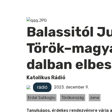
Balassitól 
Török–magya
dalban elbe
Katolikus Rádió
rádió
2023. december 9.
Erdal Salikoglu
Törökország
zene
Tanulságos, érdekes rendezvényre várja a