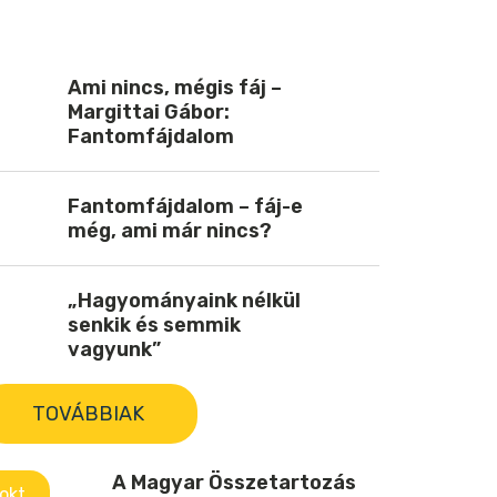
Ami nincs, mégis fáj –
Margittai Gábor:
Fantomfájdalom
Fantomfájdalom – fáj-e
még, ami már nincs?
„Hagyományaink nélkül
senkik és semmik
vagyunk”
TOVÁBBIAK
A Magyar Összetartozás
okt.