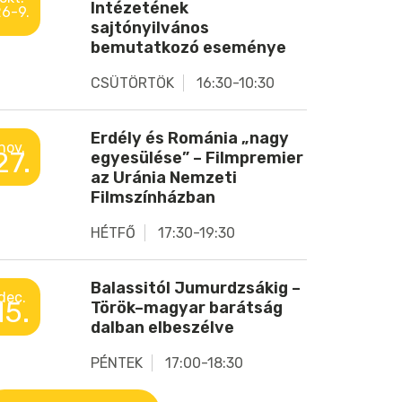
Intézetének
26-9.
sajtónyilvános
bemutatkozó eseménye
CSÜTÖRTÖK
16:30-10:30
Erdély és Románia „nagy
nov.
27.
egyesülése” – Filmpremier
az Uránia Nemzeti
Filmszínházban
HÉTFŐ
17:30-19:30
Balassitól Jumurdzsákig –
dec.
15.
Török–magyar barátság
dalban elbeszélve
PÉNTEK
17:00-18:30