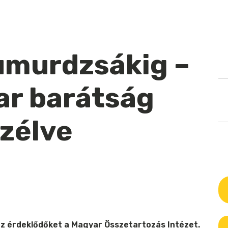
Jumurdzsákig –
r barátság
szélve
z érdeklődőket a Magyar Összetartozás Intézet.