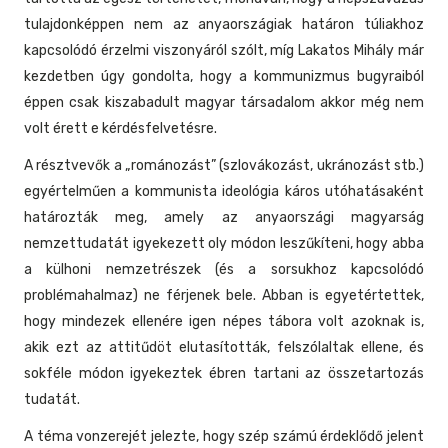
tulajdonképpen nem az anyaországiak határon túliakhoz
kapcsolódó érzelmi viszonyáról szólt, míg Lakatos Mihály már
kezdetben úgy gondolta, hogy a kommunizmus bugyraiból
éppen csak kiszabadult magyar társadalom akkor még nem
volt érett e kérdésfelvetésre.
A résztvevők a „románozást” (szlovákozást, ukránozást stb.)
egyértelműen a kommunista ideológia káros utóhatásaként
határozták meg, amely az anyaországi magyarság
nemzettudatát igyekezett oly módon leszűkíteni, hogy abba
a külhoni nemzetrészek (és a sorsukhoz kapcsolódó
problémahalmaz) ne férjenek bele. Abban is egyetértettek,
hogy mindezek ellenére igen népes tábora volt azoknak is,
akik ezt az attitűdöt elutasították, felszólaltak ellene, és
sokféle módon igyekeztek ébren tartani az összetartozás
tudatát.
A téma vonzerejét jelezte, hogy szép számú érdeklődő jelent