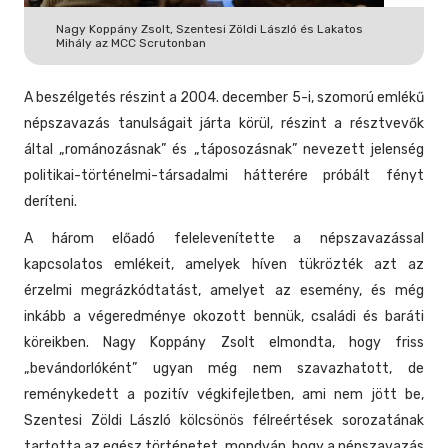
Nagy Koppány Zsolt, Szentesi Zöldi László és Lakatos
Mihály az MCC Scrutonban
A beszélgetés részint a 2004. december 5-i, szomorú emlékű
népszavazás tanulságait járta körül, részint a résztvevők
által „románozásnak” és „táposozásnak” nevezett jelenség
politikai-történelmi-társadalmi hátterére próbált fényt
deríteni.
A három előadó felelevenítette a népszavazással
kapcsolatos emlékeit, amelyek híven tükrözték azt az
érzelmi megrázkódtatást, amelyet az esemény, és még
inkább a végeredménye okozott bennük, családi és baráti
köreikben. Nagy Koppány Zsolt elmondta, hogy friss
„bevándorlóként” ugyan még nem szavazhatott, de
reménykedett a pozitív végkifejletben, ami nem jött be,
Szentesi Zöldi László kölcsönös félreértések sorozatának
tartotta az egész történetet, mondván, hogy a népszavazás