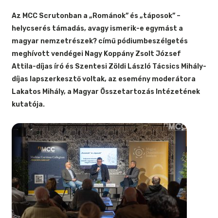
Az MCC Scrutonban a „Románok” és „táposok” –
helycserés támadás, avagy ismerik-e egymást a
magyar nemzetrészek? című pódiumbeszélgetés
meghívott vendégei Nagy Koppány Zsolt József
Attila-díjas író és Szentesi Zöldi László Tácsics Mihály-
díjas lapszerkesztő voltak, az esemény moderátora
Lakatos Mihály, a Magyar Összetartozás Intézetének
kutatója.