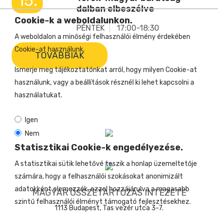
15.
dalban elbeszélve
Cookie-k a weboldalunkon.
PÉNTEK
17:00-18:30
A weboldalon a minőségi felhasználói élmény érdekében
Cookie-at használunk.
TOVÁBBIAK
Ismerje meg tájékoztatónkat arról, hogy milyen Cookie-at
használunk, vagy a beállítások résznél ki lehet kapcsolni a
használatukat.
Igen
Nem
Statisztikai Cookie-k engedélyezése.
A statisztikai sütik lehetővé teszik a honlap üzemeltetője
számára, hogy a felhasználói szokásokat anonimizált
adatokként elemezzék, ezzel hozzájárulva a magasabb
MAGYAR ÖSSZETARTOZÁS INTÉZETE
szintű felhasználói élményt támogató fejlesztésekhez.
1113 Budapest, Tas vezér utca 3-7.