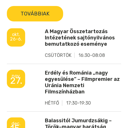
TOVÁBBIAK
A Magyar Összetartozás
okt.
Intézetének sajtónyilvános
26-6.
bemutatkozó eseménye
CSÜTÖRTÖK
16:30-08:08
Erdély és Románia „nagy
nov.
27.
egyesülése” – Filmpremier az
Uránia Nemzeti
Filmszínházban
HÉTFŐ
17:30-19:30
Balassitól Jumurdzsákig –
dec.
Török–magyar barátság