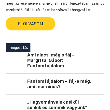
meg az eseményen, amelynek záró fejezetében számos
érzelemtől fűtött kérdés és hozzászólás hangzott el.
ELOLVASOM
megosztás
Ami nincs, mégis fáj –
Margittai Gábor:
Fantomfájdalom
Fantomfájdalom – fáj-e még,
ami már nincs?
„Hagyományaink nélkül
senkik és semmik vagyunk”