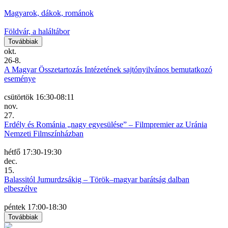
Magyarok, dákok, románok
Földvár, a haláltábor
Továbbiak
okt.
26-8.
A Magyar Összetartozás Intézetének sajtónyilvános bemutatkozó
eseménye
csütörtök
16:30-08:11
nov.
27.
Erdély és Románia „nagy egyesülése” – Filmpremier az Uránia
Nemzeti Filmszínházban
hétfő
17:30-19:30
dec.
15.
Balassitól Jumurdzsákig – Török–magyar barátság dalban
elbeszélve
péntek
17:00-18:30
Továbbiak