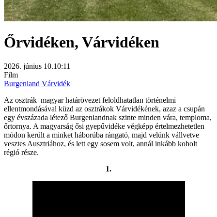
Őrvidéken, Várvidéken
2026. június 10.
10:11
Film
Burgenland
Várvidék
Az osztrák–magyar határövezet feloldhatatlan történelmi
ellentmondásával küzd az osztrákok Várvidékének, azaz a csupán
egy évszázada létező Burgenlandnak szinte minden vára, temploma,
őrtornya. A magyarság ősi gyepűvidéke végképp értelmezhetetlen
módon került a minket háborúba rángató, majd velünk vállvetve
vesztes Ausztriához, és lett egy sosem volt, annál inkább koholt
régió része.
1.