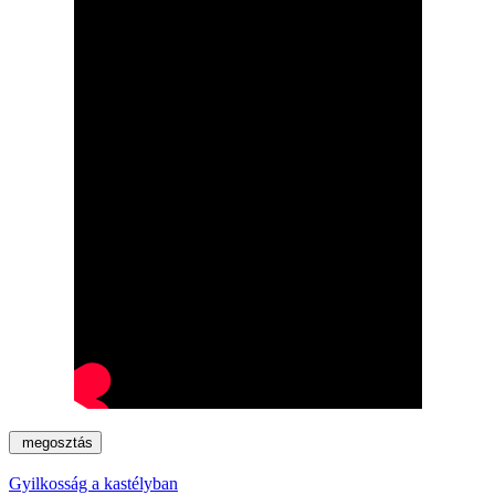
megosztás
Gyilkosság a kastélyban