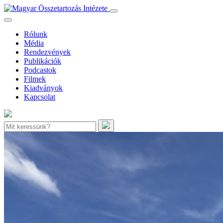
Rólunk
Média
Rendezvények
Publikációk
Podcastok
Filmek
Kiadványok
Kapcsolat