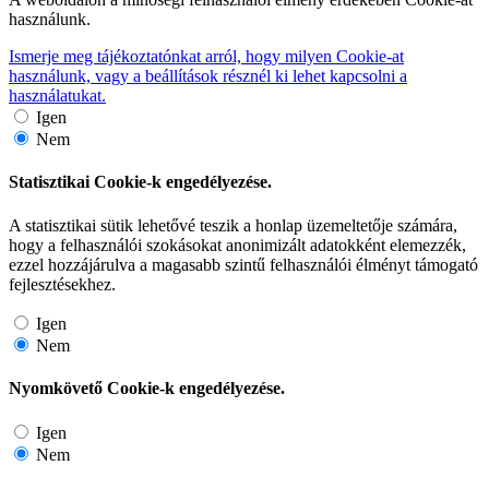
használunk.
Ismerje meg tájékoztatónkat arról, hogy milyen Cookie-at
használunk, vagy a beállítások résznél ki lehet kapcsolni a
használatukat.
Igen
Nem
Statisztikai Cookie-k engedélyezése.
A statisztikai sütik lehetővé teszik a honlap üzemeltetője számára,
hogy a felhasználói szokásokat anonimizált adatokként elemezzék,
ezzel hozzájárulva a magasabb szintű felhasználói élményt támogató
fejlesztésekhez.
Igen
Nem
Nyomkövető Cookie-k engedélyezése.
Igen
Nem