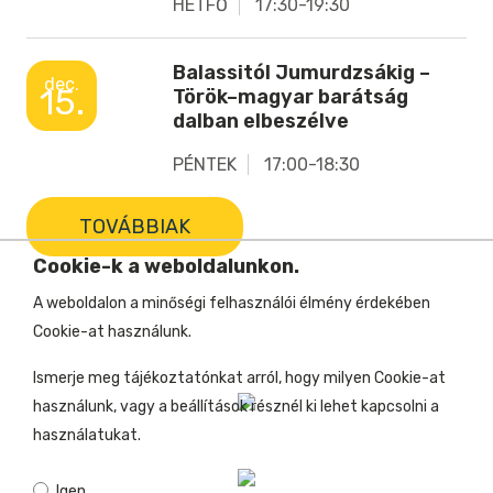
HÉTFŐ
17:30-19:30
Balassitól Jumurdzsákig –
dec.
15.
Török–magyar barátság
dalban elbeszélve
PÉNTEK
17:00-18:30
TOVÁBBIAK
Cookie-k a weboldalunkon.
A weboldalon a minőségi felhasználói élmény érdekében
Cookie-at használunk.
Ismerje meg tájékoztatónkat arról, hogy milyen Cookie-at
használunk, vagy a beállítások résznél ki lehet kapcsolni a
használatukat.
Igen