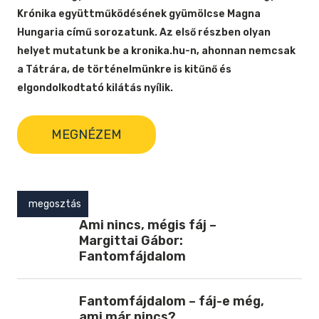
Krónika együttműködésének gyümölcse Magna
Hungaria című sorozatunk. Az első részben olyan
helyet mutatunk be a kronika.hu-n, ahonnan nemcsak
a Tátrára, de történelmünkre is kitűnő és
elgondolkodtató kilátás nyílik.
MEGNÉZEM
megosztás
Ami nincs, mégis fáj –
Margittai Gábor:
Fantomfájdalom
Fantomfájdalom – fáj-e még,
ami már nincs?