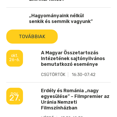
„Hagyományaink nélkül
senkik és semmik vagyunk”
TOVÁBBIAK
A Magyar Összetartozás
okt.
Intézetének sajtónyilvános
26-6.
bemutatkozó eseménye
CSÜTÖRTÖK
16:30-07:42
Erdély és Románia „nagy
nov.
27.
egyesülése” – Filmpremier az
Uránia Nemzeti
Filmszínházban