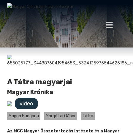
A Tátra magyarjai
Magyar Krónika
video
Magna Hungaria
Margittai Gábor
Tátra
Az MCC Magyar Összetartozás Intézete és a Magyar