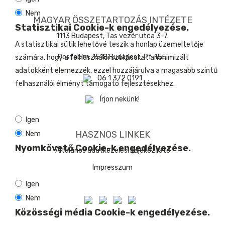
Nem
MAGYAR ÖSSZETARTOZÁS INTÉZETE
Statisztikai Cookie-k engedélyezése.
1113 Budapest, Tas vezér utca 3-7.
A statisztikai sütik lehetővé teszik a honlap üzemeltetője
Postacím: 1518 Budapest, Pf. 155.
számára, hogy a felhasználói szokásokat anonimizált
adatokként elemezzék, ezzel hozzájárulva a magasabb szintű
06 1 372 0191
felhasználói élményt támogató fejlesztésekhez.
Írjon nekünk!
Igen
HASZNOS LINKEK
Nem
Nyomkövető Cookie-k engedélyezése.
Általános adatkezelési tájékoztató
Impresszum
Igen
Nem
Közösségi média Cookie-k engedélyezése.