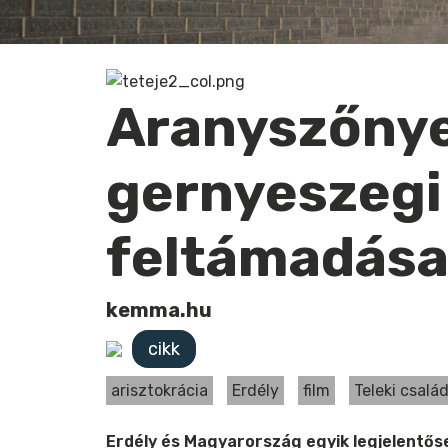
Aranyszőnye
gernyeszegi
feltámadás
kemma.hu
cikk
arisztokrácia
Erdély
film
Teleki csalá
Erdély és Magyarország egyik legjelentőse