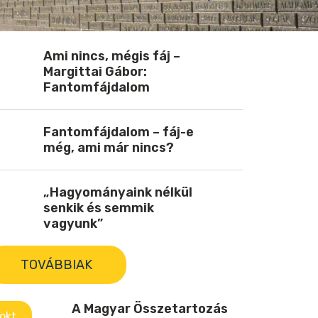
Ami nincs, mégis fáj –
Margittai Gábor:
Fantomfájdalom
Fantomfájdalom – fáj-e
még, ami már nincs?
„Hagyományaink nélkül
senkik és semmik
vagyunk”
TOVÁBBIAK
A Magyar Összetartozás
okt.