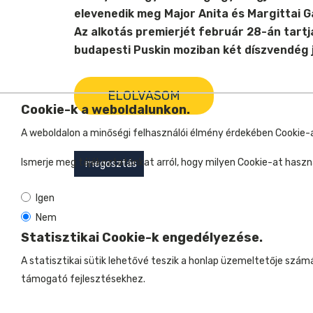
elevenedik meg Major Anita és Margittai
Az alkotás premierjét február 28-án tart
budapesti Puskin moziban két díszvendég 
ELOLVASOM
Cookie-k a weboldalunkon.
A weboldalon a minőségi felhasználói élmény érdekében Cookie-
Ismerje meg tájékoztatónkat arról, hogy milyen Cookie-at használ
megosztás
Igen
Nem
Statisztikai Cookie-k engedélyezése.
A statisztikai sütik lehetővé teszik a honlap üzemeltetője szá
támogató fejlesztésekhez.