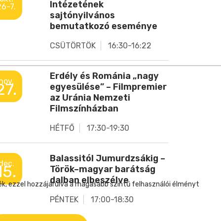
Intézetének
26-7.
sajtónyilvános
bemutatkozó eseménye
CSÜTÖRTÖK
16:30-16:22
Erdély és Románia „nagy
nov.
27.
egyesülése” – Filmpremier
az Uránia Nemzeti
Filmszínházban
HÉTFŐ
17:30-19:30
Balassitól Jumurdzsákig –
dec.
15.
Török–magyar barátság
dalban elbeszélve
ék, ezzel hozzájárulva a magasabb szintű felhasználói élményt
PÉNTEK
17:00-18:30