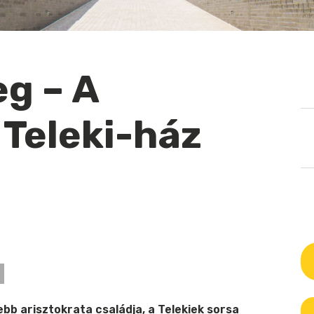
g – A
 Teleki-ház
a
d
bb arisztokrata családja, a Telekiek sorsa