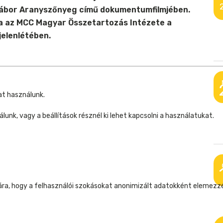
 Gábor Aranyszőnyeg című dokumentumfilmjében.
ja az MCC Magyar Összetartozás Intézete a
jelenlétében.
at használunk.
unk, vagy a beállítások résznél ki lehet kapcsolni a használatukat.
mára, hogy a felhasználói szokásokat anonimizált adatokként elemezz