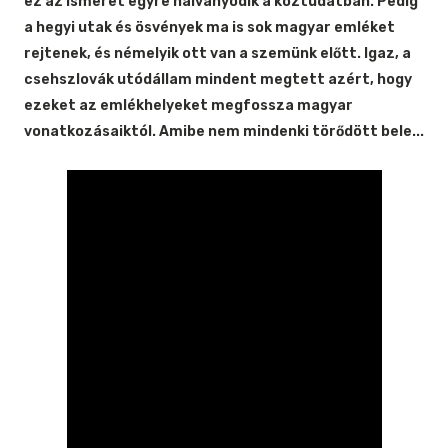
ez az ismeret egyre halványodik a köztudatban. Pedig
a hegyi utak és ösvények ma is sok magyar emléket
rejtenek, és némelyik ott van a szemünk előtt. Igaz, a
csehszlovák utódállam mindent megtett azért, hogy
ezeket az emlékhelyeket megfossza magyar
vonatkozásaiktól. Amibe nem mindenki törődött bele...