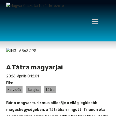
A Tátra magyarjai
2026. április 8.
12:01
Film
Felvidék
Tarajka
Tátra
Bár a magyar turizmus bölcsője a világ legkisebb
magashegységében, a Tátrában ringott, Trianon óta