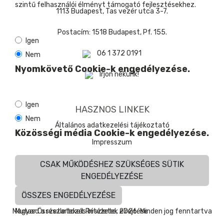
szintű felhasználói élményt támogató fejlesztésekhez.
1113 Budapest, Tas vezér utca 3-7.
Postacím: 1518 Budapest, Pf. 155.
Igen
06 1 372 0191
Nem
Nyomkövető Cookie-k engedélyezése.
Írjon nekünk!
Igen
HASZNOS LINKEK
Nem
Általános adatkezelési tájékoztató
Közösségi média Cookie-k engedélyezése.
Impresszum
CSAK MŰKÖDÉSHEZ SZÜKSÉGES SÜTIK
ENGEDÉLYEZÉSE
ÖSSZES ENGEDÉLYEZÉSE
Mutasd a részleteket
Részletek elrejtése
Magyar Összetartozás Intézete, 2026. Minden jog fenntartva