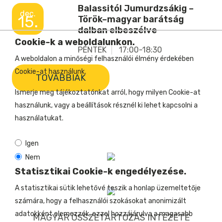
Balassitól Jumurdzsákig –
dec.
15.
Török–magyar barátság
dalban elbeszélve
Cookie-k a weboldalunkon.
PÉNTEK
17:00-18:30
A weboldalon a minőségi felhasználói élmény érdekében
Cookie-at használunk.
TOVÁBBIAK
Ismerje meg tájékoztatónkat arról, hogy milyen Cookie-at
használunk, vagy a beállítások résznél ki lehet kapcsolni a
használatukat.
Igen
Nem
Statisztikai Cookie-k engedélyezése.
A statisztikai sütik lehetővé teszik a honlap üzemeltetője
számára, hogy a felhasználói szokásokat anonimizált
adatokként elemezzék, ezzel hozzájárulva a magasabb
MAGYAR ÖSSZETARTOZÁS INTÉZETE