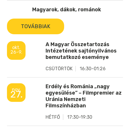
Magyarok, dákok, románok
TOVÁBBIAK
A Magyar Összetartozás
okt.
Intézetének sajtónyilvános
26-9.
bemutatkozó eseménye
CSÜTÖRTÖK
16:30-01:26
Erdély és Románia „nagy
nov.
27.
egyesülése” – Filmpremier az
Uránia Nemzeti
Filmszínházban
HÉTFŐ
17:30-19:30