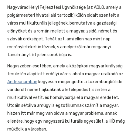
Nagyvárad Helyi Fejlesztési Ügynöksége (az ADLO, amely a
polgármesteri hivatal alá tartozik) külön oldalt szentelt a
város multikulturális jellegének, bemutatva a gazdasági
előnyöket és a román mellett a magyar, zsidó, német és
szlovák örökséget. Tehát azt, ami ellen nap mint nap
merényleteket intéznek, s amelyekről már megannyi
tanulmányt írt jelen sorok írója is.
Nagyszeben esetében, amely a középkori magyar királyság
területén alapított erdélyi város, ahol a magyar uralkodó az
Andreanumban
kegyesen megengedte a Luxemburgból ide
vándorolt német ajkúaknak a letelepedést, szintén a
multikultival vetít, és homályosítja el a magyar eredetet.
Utcáin sétálva amúgy is egzotikumnak számít a magyar,
hiszen itt már meg van oldva a magyar probléma, annak
ellenére, hogy egy nagyszerű kulturális egyesület, a HÍD még
működik a városban.