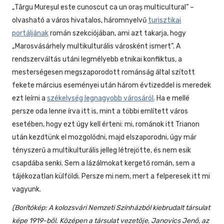
„Târgu Mureșul este cunoscut ca un oraș multicultural” –
olvasható a város hivatalos, háromnyelvű
turisztikai
portáljának
román szekciójában, ami azt takarja, hogy
„Marosvásárhely multikulturális városként ismert”. A
rendszerváltás utáni legmélyebb etnikai konfliktus, a
mesterségesen megszaporodott románság által szított
fekete március eseményei után három évtizeddel is meredek
ezt leírni a
székelység legnagyobb városáról
. Ha e mellé
persze oda lenne írva itt is, mint a többi említett város
esetében, hogy ezt úgy kell érteni: mi, románok itt Trianon
után kezdtünk el mozgolódni, majd elszaporodni, úgy már
tényszerű a multikulturális jelleg létrejötte, és nem esik
csapdába senki. Sem a lázálmokat kergető román, sem a
tájékozatlan külföldi. Persze mi nem, mert a felperesek itt mi
vagyunk.
(Borítókép:
A kolozsvári Nemzeti Színházból kiebrudalt társulat
képe 1919-ből. Középen a társulat vezetője, Janovics Jenő, az