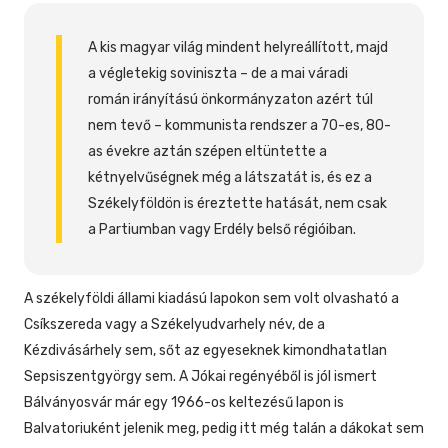
A kis magyar világ mindent helyreállított, majd
a végletekig soviniszta – de a mai váradi
román irányítású önkormányzaton azért túl
nem tevő – kommunista rendszer a 70-es, 80-
as évekre aztán szépen eltüntette a
kétnyelvűségnek még a látszatát is, és ez a
Székelyföldön is éreztette hatását, nem csak
a Partiumban vagy Erdély belső régióiban.
A székelyföldi állami kiadású lapokon sem volt olvasható a
Csíkszereda vagy a Székelyudvarhely név, de a
Kézdivásárhely sem, sőt az egyeseknek kimondhatatlan
Sepsiszentgyörgy sem. A Jókai regényéből is jól ismert
Bálványosvár már egy 1966-os keltezésű lapon is
Balvatoriuként jelenik meg, pedig itt még talán a dákokat sem