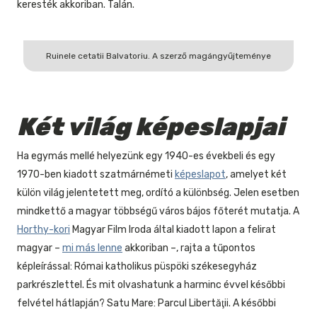
keresték akkoriban. Talán.
Ruinele cetatii Balvatoriu. A szerző magángyűjteménye
Két világ képeslapjai
Ha egymás mellé helyezünk egy 1940-es évekbeli és egy
1970-ben kiadott szatmárnémeti
képeslapot
, amelyet két
külön világ jelentetett meg, ordító a különbség. Jelen esetben
mindkettő a magyar többségű város bájos főterét mutatja. A
Horthy-kori
Magyar Film Iroda által kiadott lapon a felirat
magyar –
mi más lenne
akkoriban –, rajta a tűpontos
képleírással: Római katholikus püspöki székesegyház
parkrészlettel. És mit olvashatunk a harminc évvel későbbi
felvétel hátlapján? Satu Mare: Parcul Libertăţii. A későbbi