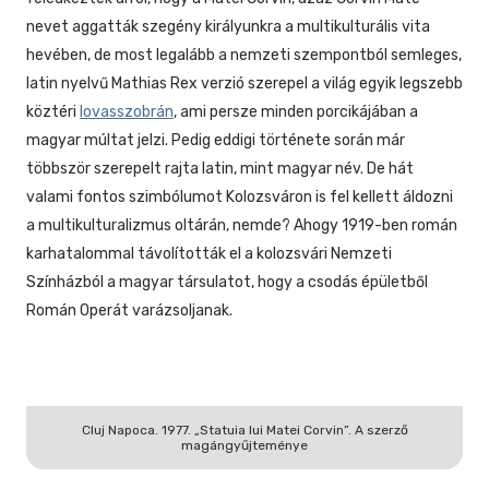
nevet aggatták szegény királyunkra a multikulturális vita
hevében, de most legalább a nemzeti szempontból semleges,
latin nyelvű Mathias Rex verzió szerepel a világ egyik legszebb
köztéri
lovasszobrán
, ami persze minden porcikájában a
magyar múltat jelzi. Pedig eddigi története során már
többször szerepelt rajta latin, mint magyar név. De hát
valami fontos szimbólumot Kolozsváron is fel kellett áldozni
a multikulturalizmus oltárán, nemde? Ahogy 1919-ben román
karhatalommal távolították el a kolozsvári Nemzeti
Színházból a magyar társulatot, hogy a csodás épületből
Román Operát varázsoljanak.
Cluj Napoca. 1977. „Statuia lui Matei Corvin”. A szerző
magángyűjteménye