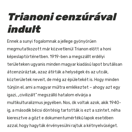
Trianoni cenzúrával
indult
Ennek a sunyi fogalomnak a jellege gyönyörűen
megmutatkozott már közvetlenül Trianon előtt a honi
képeslaptörténetben. 1919-ben a megszállt erdélyi
területeken ugyanis minden magyar kiadású lapot brutálisan
átcenzúráztak, azaz átírták a helységek és az utcák,
közterületek neveit, de még az épületekét is. Hogy minden
tűnjön el, ami a magyar múltra emlékeztet – ahogy azt egy
igazi, „civilizált” megszálló hatalom elvárja a
multikulturalizmus jegyében. Nos, ők voltak azok, akik 1940-
ig, a második bécsi döntésig tartották is ezt a szintet, néha
kieresztve a gőzt e dokumentumértékű lapok esetében
azzal, hogy hagyták érvényesülni rajtuk a kétnyelvűséget.