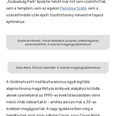
„Szabadság Park” épületei tehát már mit sem számítottak,
sem a templom, sem az egykori
Pannónia Szálló
, sem a
századforduló után épült tűzoltótorony minaretre hajazó
építménye.
Szatmárnémeti, római katolikus püspöki székesegyház
parkrészlettel. A szerző magángyűjteménye
Satu Mare: Parcul Libertăţii. A szerző magángyűjteménye
A tőrőlmetszett multikulturalizmus egyik legfőbb
alapmotívuma maga Mátyás királyunk alakjához kötődik,
akinek személyéről az 1990-es évektől kezdődően vérre
menő viták robbantak ki – amihez persze már a 30-as
években megágyaztak. A nagy igyekezetben meg is
feledkeztek arról, hogy a Matei Corvin, azaz Corvin Máté