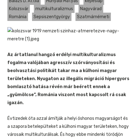
Balázs D. Attila
Hunyadi Mátyás
képeslap
Kolozsvár
multikulturalizmus
Nagyvárad
Románia
Sepsiszentgyörgy
Szatmárnémeti
Az ártatlanul hangzó erdélyi multikulturalizmus
fogalma valójában agresszív szórványosítási és
beolvasztási politikát takar ma a külhoni magyar
területeken. Nyugaton az illegális migráció hipergyors
bomlasztó hatása révén már beérett ennek a
„gyümölcse”, Románia viszont most kapcsolt rá csak
igazán.
Évtizedek óta azzal ámítják a helyi őshonos magyarságot és
a szapora betelepülteket a külhoni magyar területeken, hogy
városaik multikulturálisak. És hogy ebbe mindenki törődjön