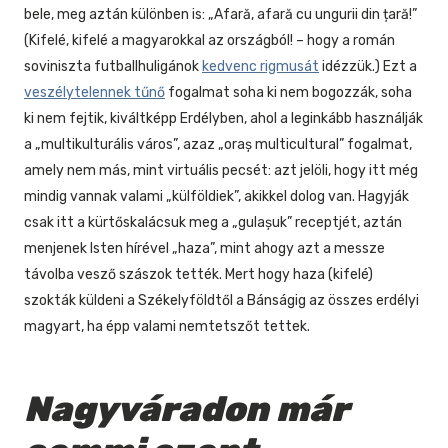
bele, meg aztán különben is: „Afară, afară cu ungurii din țară!”
(Kifelé, kifelé a magyarokkal az országból! – hogy a román
soviniszta futballhuligánok
kedvenc rigmusát
idézzük.) Ezt a
veszélytelennek tűnő
fogalmat soha ki nem bogozzák, soha
ki nem fejtik, kiváltképp Erdélyben, ahol a leginkább használják
a „multikulturális város”, azaz „oraș multicultural” fogalmat,
amely nem más, mint virtuális pecsét: azt jelöli, hogy itt még
mindig vannak valami „külföldiek”, akikkel dolog van. Hagyják
csak itt a kürtőskalácsuk meg a „gulașuk” receptjét, aztán
menjenek Isten hírével „haza”, mint ahogy azt a messze
távolba vesző szászok tették. Mert hogy haza (kifelé)
szokták küldeni a Székelyföldtől a Bánságig az összes erdélyi
magyart, ha épp valami nemtetszőt tettek.
Nagyváradon már