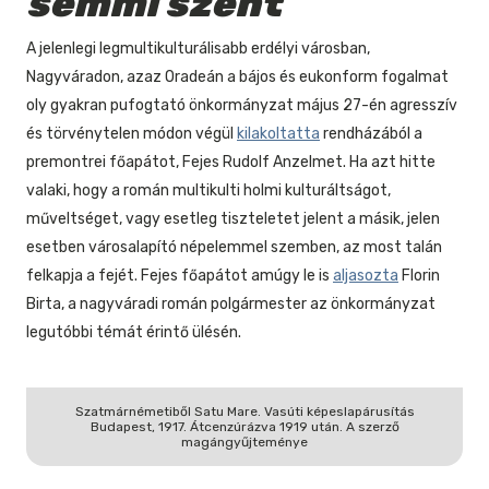
semmi szent
A jelenlegi legmultikulturálisabb erdélyi városban,
Nagyváradon, azaz Oradeán a bájos és eukonform fogalmat
oly gyakran pufogtató önkormányzat május 27-én agresszív
és törvénytelen módon végül
kilakoltatta
rendházából a
premontrei főapátot, Fejes Rudolf Anzelmet. Ha azt hitte
valaki, hogy a román multikulti holmi kulturáltságot,
műveltséget, vagy esetleg tiszteletet jelent a másik, jelen
esetben városalapító népelemmel szemben, az most talán
felkapja a fejét. Fejes főapátot amúgy le is
aljasozta
Florin
Birta, a nagyváradi román polgármester az önkormányzat
legutóbbi témát érintő ülésén.
Szatmárnémetiből Satu Mare. Vasúti képeslapárusítás
Budapest, 1917. Átcenzúrázva 1919 után. A szerző
magángyűjteménye