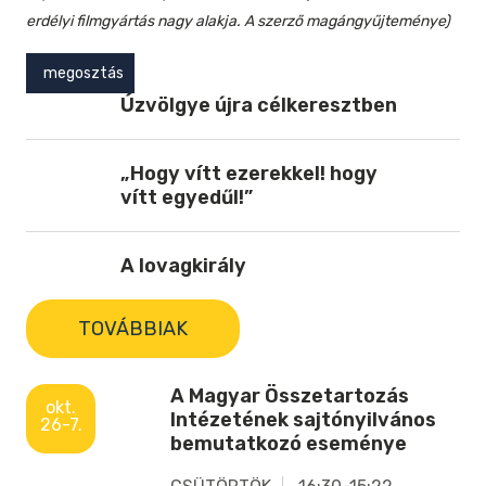
erdélyi filmgyártás nagy alakja.
A szerző magángyűjteménye)
megosztás
Úzvölgye újra célkeresztben
„Hogy vítt ezerekkel! hogy
vítt egyedűl!”
A lovagkirály
TOVÁBBIAK
A Magyar Összetartozás
okt.
Intézetének sajtónyilvános
26-7.
bemutatkozó eseménye