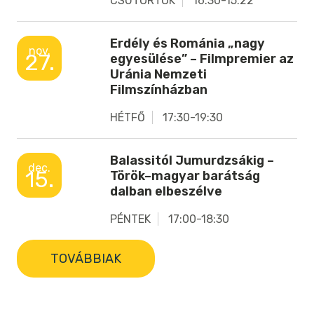
CSÜTÖRTÖK
16:30-15:22
Erdély és Románia „nagy
nov.
27.
egyesülése” – Filmpremier az
Uránia Nemzeti
Filmszínházban
HÉTFŐ
17:30-19:30
Balassitól Jumurdzsákig –
dec.
15.
Török–magyar barátság
dalban elbeszélve
PÉNTEK
17:00-18:30
TOVÁBBIAK