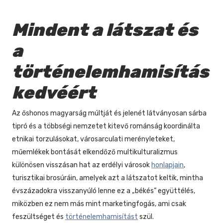
Mindent a látszat és
a
történelemhamisítás
kedvéért
Az őshonos magyarság múltját és jelenét látványosan sárba
tipró és a többségi nemzetet kitevő románság koordinálta
etnikai torzulásokat, városarculati merényleteket,
műemlékek bontását elkendőző multikulturalizmus
különösen visszásan hat az erdélyi városok
honlapjain
,
turisztikai brosúráin, amelyek azt a látszatot keltik, mintha
évszázadokra visszanyúló lenne ez a „békés” együttélés,
miközben ez nem más mint marketingfogás, ami csak
feszültséget és
történelemhamisítást
szül.