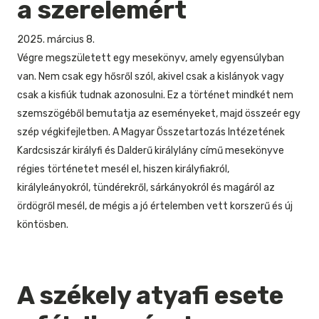
a szerelemért
2025. március 8.
Végre megszületett egy mesekönyv, amely egyensúlyban
van. Nem csak egy hősről szól, akivel csak a kislányok vagy
csak a kisfiúk tudnak azonosulni. Ez a történet mindkét nem
szemszögéből bemutatja az eseményeket, majd összeér egy
szép végkifejletben. A Magyar Összetartozás Intézetének
Kardcsiszár királyfi és Dalderű királylány című mesekönyve
régies történetet mesél el, hiszen királyfiakról,
királyleányokról, tündérekről, sárkányokról és magáról az
ördögről mesél, de mégis a jó értelemben vett korszerű és új
köntösben.
A székely atyafi esete