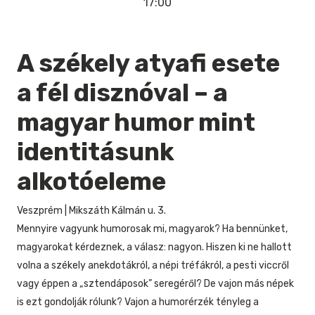
17:00
A székely atyafi esete
a fél disznóval – a
magyar humor mint
identitásunk
alkotóeleme
Veszprém
|
Mikszáth Kálmán u. 3.
Mennyire vagyunk humorosak mi, magyarok? Ha bennünket,
magyarokat kérdeznek, a válasz: nagyon. Hiszen ki ne hallott
volna a székely anekdotákról, a népi tréfákról, a pesti viccről
vagy éppen a „sztendáposok” seregéről? De vajon más népek
is ezt gondolják rólunk? Vajon a humorérzék tényleg a