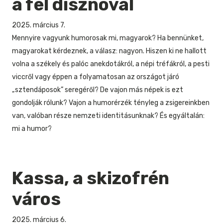
a fél disznóval
2025. március 7.
Mennyire vagyunk humorosak mi, magyarok? Ha bennünket,
magyarokat kérdeznek, a válasz: nagyon. Hiszen ki ne hallott
volna a székely és palóc anekdotákról, a népi tréfákról, a pesti
viccről vagy éppen a folyamatosan az országot járó
„sztendáposok” seregéről? De vajon más népek is ezt
gondolják rólunk? Vajon a humorérzék tényleg a zsigereinkben
van, valóban része nemzeti identitásunknak? És egyáltalán:
mi a humor?
Kassa, a skizofrén
város
2025. március 6.