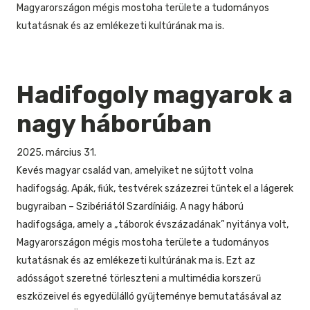
Magyarországon mégis mostoha területe a tudományos
kutatásnak és az emlékezeti kultúrának ma is.
Hadifogoly magyarok a
nagy háborúban
2025. március 31.
Kevés magyar család van, amelyiket ne sújtott volna
hadifogság. Apák, fiúk, testvérek százezrei tűntek el a lágerek
bugyraiban – Szibériától Szardíniáig. A nagy háború
hadifogsága, amely a „táborok évszázadának” nyitánya volt,
Magyarországon mégis mostoha területe a tudományos
kutatásnak és az emlékezeti kultúrának ma is. Ezt az
adósságot szeretné törleszteni a multimédia korszerű
eszközeivel és egyedülálló gyűjteménye bemutatásával az