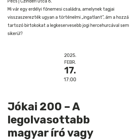
Pécs
|
Czinderi utca 6.
Mi vár egy erdélyi főnemesi családra, amelynek tagjai
visszaszerezték ugyan a történelmi „ingatlant”, ám a hozzá
tartozó birtokokat a legkeservesebb jogi hercehurcával sem
sikerül?
2025.
FEBR.
17.
17:00
Jókai 200 – A
legolvasottabb
magyar író vagy