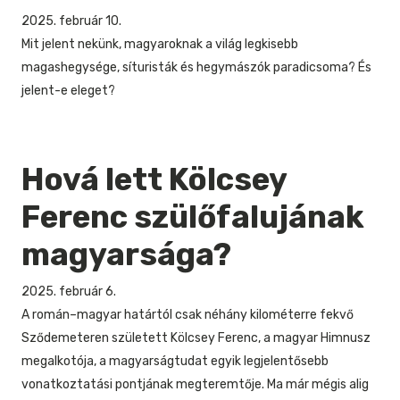
2025. február 10.
Mit jelent nekünk, magyaroknak a világ legkisebb
magashegysége, síturisták és hegymászók paradicsoma? És
jelent-e eleget?
Hová lett Kölcsey
Ferenc szülőfalujának
magyarsága?
2025. február 6.
A román–magyar határtól csak néhány kilométerre fekvő
Sződemeteren született Kölcsey Ferenc, a magyar Himnusz
megalkotója, a magyarságtudat egyik legjelentősebb
vonatkoztatási pontjának megteremtője. Ma már mégis alig