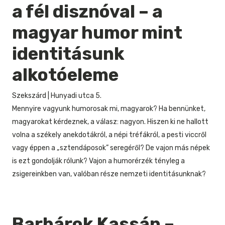
a fél disznóval – a
magyar humor mint
identitásunk
alkotóeleme
Szekszárd
|
Hunyadi utca 5.
Mennyire vagyunk humorosak mi, magyarok? Ha bennünket,
magyarokat kérdeznek, a válasz: nagyon. Hiszen ki ne hallott
volna a székely anekdotákról, a népi tréfákról, a pesti viccről
vagy éppen a „sztendáposok” seregéről? De vajon más népek
is ezt gondolják rólunk? Vajon a humorérzék tényleg a
zsigereinkben van, valóban része nemzeti identitásunknak?
Barbárok Kassán –