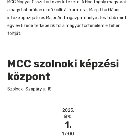
MCC Magyar Összetartozás Intézete. A Hadifogoly magyarok
a nagy háborúban című kiállítás kurátorai, Margittai Gábor
intézetigazgató és Major Anita igazgatóhelyettes több mint
egy évtizede térképezik föl a magyar történelem e fehér
foltját.
MCC szolnoki képzési
központ
Szolnok
|
Szapáry u. 18.
2025.
ÁPR.
1.
17:00