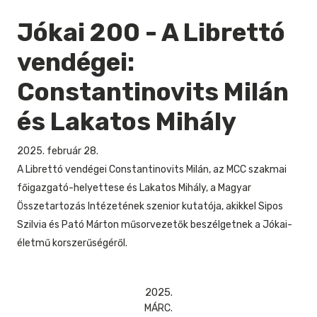
Jókai 200 - A Librettó
vendégei:
Constantinovits Milán
és Lakatos Mihály
2025. február 28.
A Librettó vendégei Constantinovits Milán, az MCC szakmai
főigazgató-helyettese és Lakatos Mihály, a Magyar
Összetartozás Intézetének szenior kutatója, akikkel Sipos
Szilvia és Pató Márton műsorvezetők beszélgetnek a Jókai-
életmű korszerűségéről.
2025.
MÁRC.