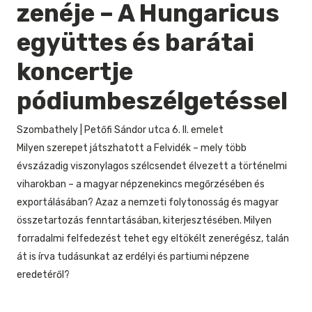
zenéje – A Hungaricus
együttes és barátai
koncertje
pódiumbeszélgetéssel
Szombathely
|
Petőfi Sándor utca 6. II. emelet
Milyen szerepet játszhatott a Felvidék – mely több
évszázadig viszonylagos szélcsendet élvezett a történelmi
viharokban – a magyar népzenekincs megőrzésében és
exportálásában? Azaz a nemzeti folytonosság és magyar
összetartozás fenntartásában, kiterjesztésében. Milyen
forradalmi felfedezést tehet egy eltökélt zenerégész, talán
át is írva tudásunkat az erdélyi és partiumi népzene
eredetéről?