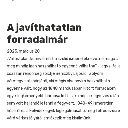
A javíthatatlan
forradalmár
2025. március 20.
„Vallástalan, könnyelmű, ha szolid ismeretekre vetné magát,
még mindig igen használható egyénné válhatna” – jegyzi fel a
császári rendőrség spiclije Beniczky Lajosról, Zólyom
vármegye alispánjáról, aki mégis olyannyira használható
egyénné vált, hogy az 1848 márciusában kitört forradalom
egyik legkeményebb harcosa lett – aki még a kiegyezés után
sem volt hajlandó letenni a fegyvert. 1848–49 ismeretlen
hőséről és a Felvidék egyik legizgalmasabb, még felfedezésre
váró várkastélyáról emlékezik meg kisfilmünk.