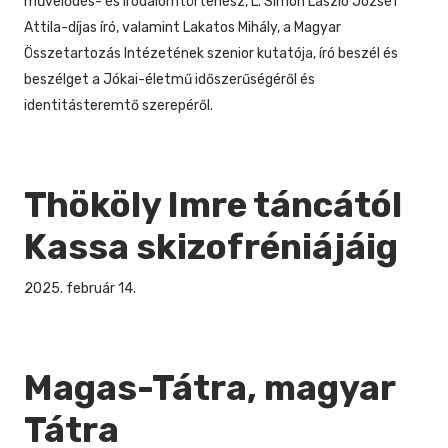
művelődés- és irodalomtörténész, L. Simon László József
Attila-díjas író, valamint Lakatos Mihály, a Magyar
Összetartozás Intézetének szenior kutatója, író beszél és
beszélget a Jókai-életmű időszerűségéről és
identitásteremtő szerepéről.
Thököly Imre táncától
Kassa skizofréniájáig
2025. február 14.
Magas-Tátra, magyar
Tátra