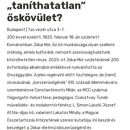
„taníthatatlan”
őskövület?
Budapest
|
Tas vezér utca 3–7.
200 évvel ezelőtt, 1825. február 18-án született
Komáromban Jókai Mór. Az író munkássága olyan szellemi
örökség, amely kultúránk, nemzeti azonosságtudatunk
kitörölhetetlen része. 2025-öt Jókai Mór születésének 200.
évfordulója alkalmából emlékévvé nyilvánította az
Országgyűlés. A jeles regényíró előtt tisztelegve, de (nem)
olvasásának, „korszerűségének” XXI. századi dilemmáival is
szembenézve Constantinovits Milán, az MCC szakmai
főigazgató-helyettese, pedagógus, Császtvay Tünde
művelődés- és irodalomtörténész, L. Simon László József
Attila-díjas író, valamint Lakatos Mihály, a Magyar
Összetartozás Intézetének szenior kutatója, író beszél és
beszélget a Jókai-életmű időszerűségéről és