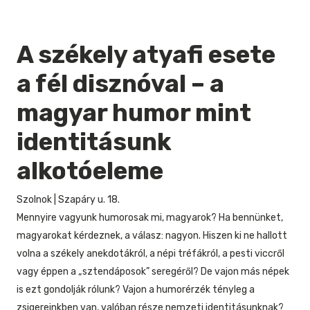
A székely atyafi esete
a fél disznóval – a
magyar humor mint
identitásunk
alkotóeleme
Szolnok
|
Szapáry u. 18.
Mennyire vagyunk humorosak mi, magyarok? Ha bennünket,
magyarokat kérdeznek, a válasz: nagyon. Hiszen ki ne hallott
volna a székely anekdotákról, a népi tréfákról, a pesti viccről
vagy éppen a „sztendáposok” seregéről? De vajon más népek
is ezt gondolják rólunk? Vajon a humorérzék tényleg a
zsigereinkben van, valóban része nemzeti identitásunknak?