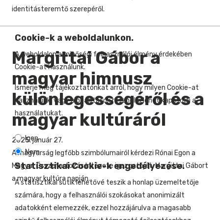
identitásteremtő szerepéről.
Cookie-k a weboldalunkon.
Margittai Gábor a
A weboldalon a minőségi felhasználói élmény érdekében
Cookie-at használunk.
magyar himnusz
Ismerje meg tájékoztatónkat arról, hogy milyen Cookie-at
különlegességéről és a
használunk, vagy a beállítások résznél ki lehet kapcsolni a
használatukat.
magyar kultúráról
Igen
2025. január 27.
Nem
A magyarság legfőbb szimbólumairól kérdezi Rónai Egon a
Statisztikai Cookie-k engedélyezése.
Magyar Összetartozás Intézete igazgatóját, Margittai Gábort
a magyar kultúra napján.
A statisztikai sütik lehetővé teszik a honlap üzemeltetője
számára, hogy a felhasználói szokásokat anonimizált
adatokként elemezzék, ezzel hozzájárulva a magasabb