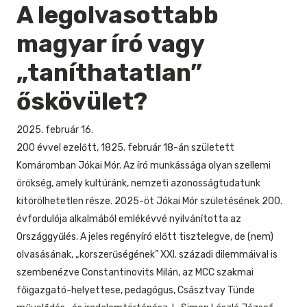
A legolvasottabb
magyar író vagy
„taníthatatlan”
őskövület?
2025. február 16.
200 évvel ezelőtt, 1825. február 18-án született
Komáromban Jókai Mór. Az író munkássága olyan szellemi
örökség, amely kultúránk, nemzeti azonosságtudatunk
kitörölhetetlen része. 2025-öt Jókai Mór születésének 200.
évfordulója alkalmából emlékévvé nyilvánította az
Országgyűlés. A jeles regényíró előtt tisztelegve, de (nem)
olvasásának, „korszerűségének” XXI. századi dilemmáival is
szembenézve Constantinovits Milán, az MCC szakmai
főigazgató-helyettese, pedagógus, Császtvay Tünde