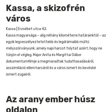
Kassa, a skizofrén
város
Kassa
|
Erzsébet utca 42.
Kassa magyarsága – alig néhány kilométerre határainktól – az
egyik legveszélyeztetettebb és legdrámaibb múltú
mélyszórványunk, amely napi harcot folytat azért, hogy ne
tűnjön el végleg. Major Anita és Margittai Gábor
dokumentumfilmje a megmaradtak tudathasadásáról,
asszimiláció elleni harcáról és a város ismert és kevésbé
ismert zugairól.
Az arany ember húsz
oldalon