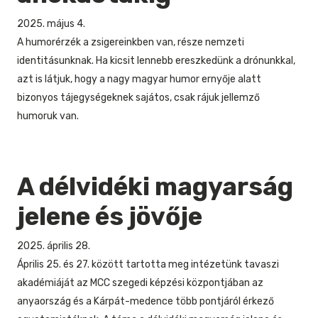
2025. május 4.
A humorérzék a zsigereinkben van, része nemzeti
identitásunknak. Ha kicsit lennebb ereszkedünk a drónunkkal,
azt is látjuk, hogy a nagy magyar humor ernyője alatt
bizonyos tájegységeknek sajátos, csak rájuk jellemző
humoruk van.
A délvidéki magyarság
jelene és jövője
2025. április 28.
Április 25. és 27. között tartotta meg intézetünk tavaszi
akadémiáját az MCC szegedi képzési központjában az
anyaország és a Kárpát-medence több pontjáról érkező