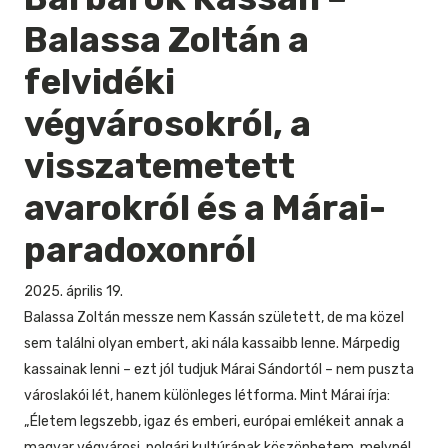
Balassa Zoltán a
felvidéki
végvárosokról, a
visszatemetett
avarokról és a Márai-
paradoxonról
2025. április 19.
Balassa Zoltán messze nem Kassán született, de ma közel
sem találni olyan embert, aki nála kassaibb lenne. Márpedig
kassainak lenni – ezt jól tudjuk Márai Sándortól – nem puszta
városlakói lét, hanem különleges létforma. Mint Márai írja:
„Életem legszebb, igaz és emberi, európai emlékeit annak a
magyar végvárosi, polgári kultúrának köszönhetem, melynél