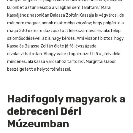
különbet aztán később a világban sem találtam.” Márai
Kassájához hasonlóan Balassa Zoltán Kassája is végvárosi, de
már nem magyar, annak csak mélyszórvány; hogy polgári-e a
maga 230 ezresre duzzasztott lélekszámával és lakótelepi
szlömösödésével, az is nagy kérdés. Ami viszont biztos, hogy
Kassa és Balassa Zoltán élete jó fél évszázada
elválaszthatatlan. Ahogy valaki fogalmazott: ő a „felvidéki
mindenes, aki Kassa városához tartozik”. Margittai Gábor
beszélgetett a helytörténésszel.
Hadifogoly magyarok a
debreceni Déri
Múzeumban