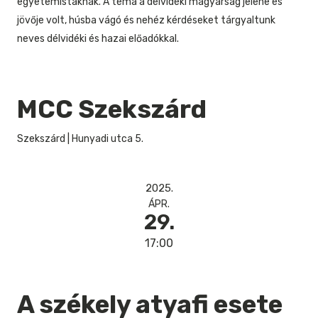
egyetemistáknak. A téma a délvidéki magyarság jelene és
jövője volt, húsba vágó és nehéz kérdéseket tárgyaltunk
neves délvidéki és hazai előadókkal.
MCC Szekszárd
Szekszárd
|
Hunyadi utca 5.
2025.
ÁPR.
29.
17:00
A székely atyafi esete