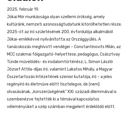
2025. február 19.
Jókai Mór munkássága olyan szellemi örökség, amely
kultúránk, nemzeti azonosságtudatunk kitörölhetetlen része.
2025-öt az író születésének 200. évfordulója alkalmából
Jókai-emlékévvé nyilvánította az Országgyűlés. A
tanácskozás meghívott vendégei – Constantinovits Milán, az
MCC szakmai főigazgató-helyettese, pedagógus, Császtvay
Tünde művelődés- és irodalomtörténész, L. Simon László
József Attila-díjas író, valamint Lakatos Mihály, a Magyar
Összetartozás Intézetének szenior kutatója, író – a jeles
regényíró és életműve előtt tisztelegve, de (nem)
olvasásának, „korszerűségének” XXI. századi dilemmáival is
szembenézve fejtették ki a témával kapcsolatos
véleményüket a szép számban megjelent érdeklődő előtt.