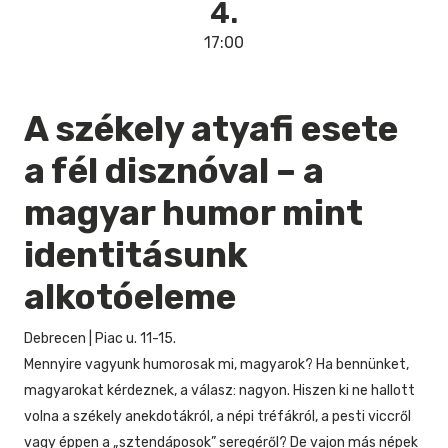
4.
17:00
A székely atyafi esete
a fél disznóval – a
magyar humor mint
identitásunk
alkotóeleme
Debrecen
|
Piac u. 11-15.
Mennyire vagyunk humorosak mi, magyarok? Ha bennünket,
magyarokat kérdeznek, a válasz: nagyon. Hiszen ki ne hallott
volna a székely anekdotákról, a népi tréfákról, a pesti viccről
vagy éppen a „sztendáposok” seregéről? De vajon más népek