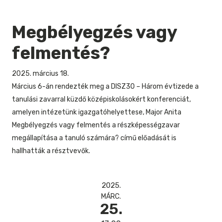
Megbélyegzés vagy
felmentés?
2025. március 18.
Március 6-án rendezték meg a DISZ30 – Három évtizede a
tanulási zavarral küzdő középiskolásokért konferenciát,
amelyen intézetünk igazgatóhelyettese, Major Anita
Megbélyegzés vagy felmentés a részképességzavar
megállapítása a tanuló számára? című előadását is
hallhatták a résztvevők.
2025.
MÁRC.
25.